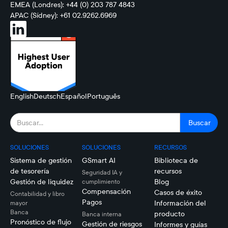
EMEA (Londres): +44 (0) 203 787 4843
APAC (Sídney): +61 02.9262.6969
English
Deutsch
Español
Português
SOLUCIONES
SOLUCIONES
RECURSOS
Sistema de gestión
GSmart AI
Biblioteca de
de tesorería
recursos
Seguridad IA y
Gestión de liquidez
Blog
cumplimiento
Compensación
Casos de éxito
Contabilidad y libro
Pagos
Información del
mayor
Banca
producto
Banca interna
Pronóstico de flujo
Gestión de riesgos
Informes y guías