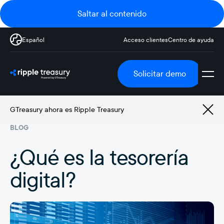
Saltar al contenido
Español
Acceso clientes
Centro de ayuda
Solicitar demo
GTreasury ahora es Ripple Treasury
BLOG
¿Qué es la tesorería
digital?