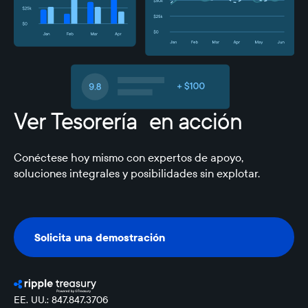
Ver Tesorería en acción
Conéctese hoy mismo con expertos de apoyo,
soluciones integrales y posibilidades sin explotar.
Solicita una demostración
Solicita una demostración
EE. UU.: 847.847.3706