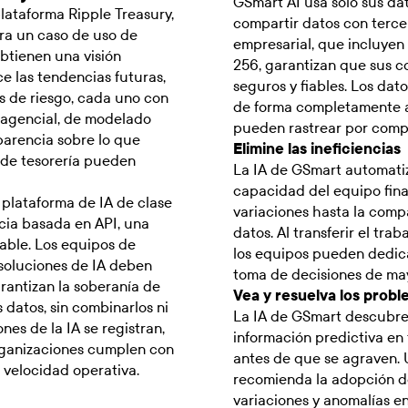
GSmart AI usa solo sus dat
plataforma Ripple Treasury,
compartir datos con terce
ra un caso de uso de
empresarial, que incluyen 
obtienen una visión
256, garantizan que sus co
ce las tendencias futuras,
seguros y fiables. Los dat
s de riesgo, cada uno con
de forma completamente ais
 agencial, de modelado
pueden rastrear por compl
sparencia sobre lo que
Elimine las ineficiencias
 de tesorería pueden
La IA de GSmart automatiz
capacidad del equipo finan
 plataforma de IA de clase
variaciones hasta la comp
ia basada en API, una
datos. Al transferir el tra
able. Los equipos de
los equipos pueden dedica
 soluciones de IA deben
toma de decisiones de mayo
arantizan la soberanía de
Vea y resuelva los prob
 datos, sin combinarlos ni
La IA de GSmart descubre 
nes de la IA se registran,
información predictiva en
organizaciones cumplen con
antes de que se agraven. U
a velocidad operativa.
recomienda la adopción de
variaciones y anomalías en