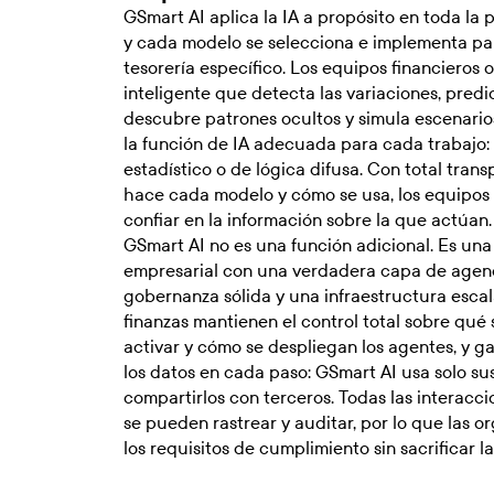
GSmart AI aplica la IA a propósito en toda la 
y cada modelo se selecciona e implementa pa
tesorería específico. Los equipos financieros 
inteligente que detecta las variaciones, predi
descubre patrones ocultos y simula escenario
la función de IA adecuada para cada trabajo:
estadístico o de lógica difusa. Con total tran
hace cada modelo y cómo se usa, los equipos
confiar en la información sobre la que actúan.
GSmart AI no es una función adicional. Es una
empresarial con una verdadera capa de agenc
gobernanza sólida y una infraestructura escal
finanzas mantienen el control total sobre qué
activar y cómo se despliegan los agentes, y g
los datos en cada paso: GSmart AI usa solo sus
compartirlos con terceros. Todas las interaccio
se pueden rastrear y auditar, por lo que las 
los requisitos de cumplimiento sin sacrificar l