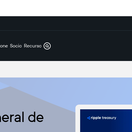
iones
Socios
Recursos
eral de