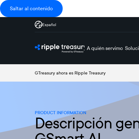
Saltar al contenido
Español
A quién servimos
Soluc
GTreasury ahora es Ripple Treasury
PRODUCT INFORMATION
Descripción gen
GSmart AI