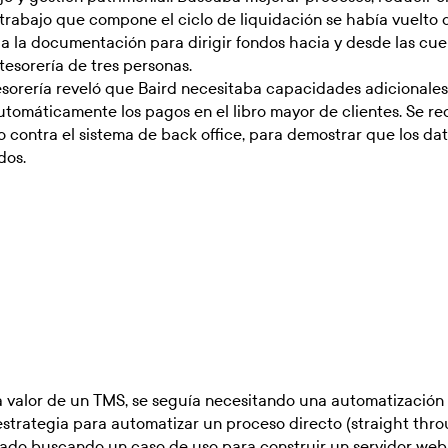
e trabajo que compone el ciclo de liquidación se había vuelto
 la documentación para dirigir fondos hacia y desde las cuen
sorería de tres personas.
esorería reveló que Baird necesitaba capacidades adicionales
utomáticamente los pagos en el libro mayor de clientes. Se re
o contra el sistema de back office, para demostrar que los da
dos.
ía valor de un TMS, se seguía necesitando una automatización 
estrategia para automatizar un proceso directo (straight thr
ado buscando un caso de uso para construir un servidor web 