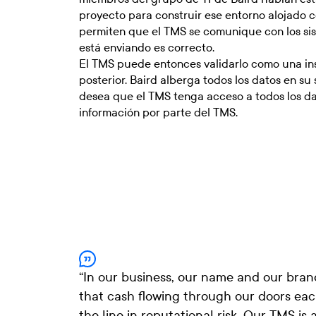
proyecto para construir ese entorno alojado co
permiten que el TMS se comunique con los sist
está enviando es correcto.
El TMS puede entonces validarlo como una inst
posterior. Baird alberga todos los datos en s
desea que el TMS tenga acceso a todos los dat
información por parte del TMS.
“
In our business, our name and our brand
that cash flowing through our doors each
the line in reputational risk. Our TMS is