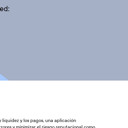
ed:
 liquidez y los pagos, una aplicación
rrores y minimizar el riesgo reputacional como