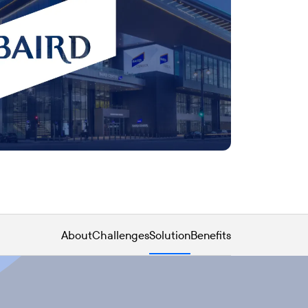
About
Challenges
Solution
Benefits