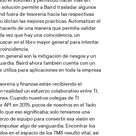
do el volumen y permitido hacer más sin
La solución permite a Baird trasladar algunos
nd fuera de tesorería hacia las respectivas
 dictan las mejores prácticas. Automatizar el
y hacerlo de una manera que permita validar
ada vez que hay una coincidencia, un
uscar en el libro mayor general para intentar
coincidencia.
en general son la mitigación de riesgos y un
nguardia. Baird ahora también cuenta con un
e utiliza para aplicaciones en toda la empresa
orería y finanzas están recibiendo el
n realidad un esfuerzo colaborativo entre TI,
iones. Cuando nuestros colegas de TI
r API en 2015, pocos de nosotros en el ‘lado
lo que eso significaba; solo teníamos una
uerzo de equipo para convertir esa visión en
 impulsar algo de vanguardia. Encontrar los
s en el espacio de los TMS resultó vital, así