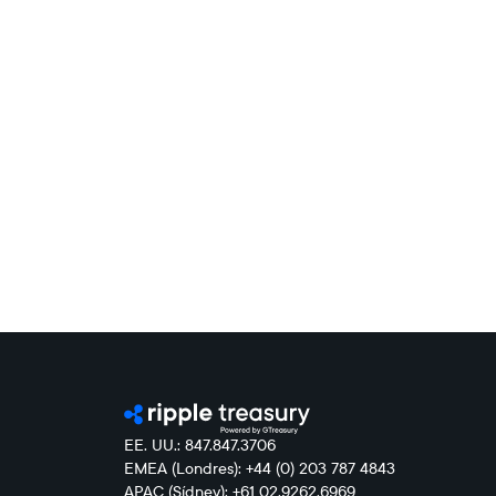
EE. UU.: 847.847.3706
EMEA (Londres): +44 (0) 203 787 4843
APAC (Sídney): +61 02.9262.6969