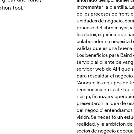
ahorrado tiempo, aumenta
incrementar la plantilla. 
ation tool.
”
de los procesos de front-e
unidades de negocio, como
proceso del libro mayor, 
los datos, significa que c
colaborador no necesita b
validar que es una buena 
Los beneficios para Baird 
servicio al cliente de va
servidor web de API que s
para respaldar el negocio.
“Aunque los equipos de tes
reconocimiento, este fue e
riesgo, finanzas y operac
presentaron la idea de usa
del negocio’ entendíamos 
visión. Se necesitó un esf
realidad, y la ambición de
socios de negocio adecuado