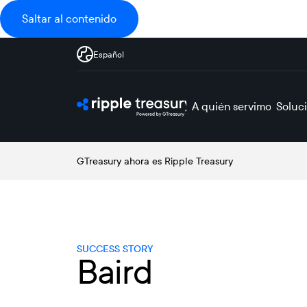
Saltar al contenido
Español
A quién servimos
Soluc
GTreasury ahora es Ripple Treasury
SUCCESS STORY
Baird