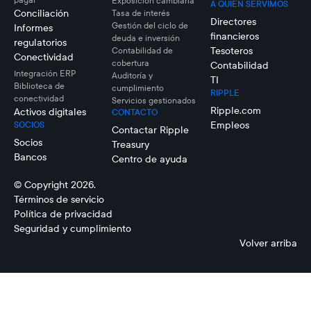
Exposición cambiaria
A QUIÉN SERVIMOS
Conciliación
Tasa de interés
Directores
Gestión del ciclo de
Informes
financieros
deuda e inversión
regulatorios
Tesoteros
Contabilidad de
Conectividad
cobertura
Contabilidad
Integración ERP
Auditoría y
TI
Biblioteca de
cumplimiento
RIPPLE
conectividad
Servicios gestionados
Ripple.com
Activos digitales
CONTACTO
Empleos
SOCIOS
Contactar Ripple
Socios
Treasury
Bancos
Centro de ayuda
© Copyright 2026.
Términos de servicio
Política de privacidad
Seguridad y cumplimiento
Volver arriba
Sistema
de