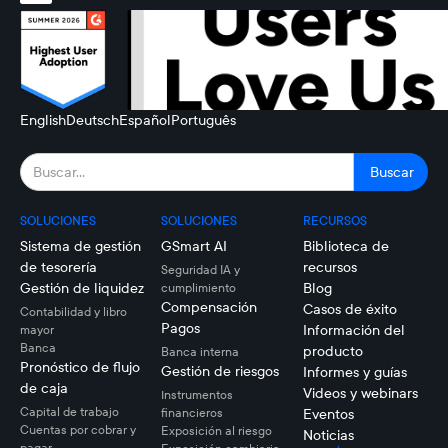
English
Deutsch
Español
Português
SOLUCIONES
SOLUCIONES
RECURSOS
Sistema de gestión
GSmart AI
Biblioteca de
de tesorería
recursos
Seguridad IA y
Gestión de liquidez
Blog
cumplimiento
Compensación
Casos de éxito
Contabilidad y libro
Pagos
Información del
mayor
Banca
producto
Banca interna
Pronóstico de flujo
Gestión de riesgos
Informes y guías
de caja
Videos y webinars
Instrumentos
Capital de trabajo
financieros
Eventos
Cuentas por cobrar y
Exposición al riesgo
Noticias
pagar