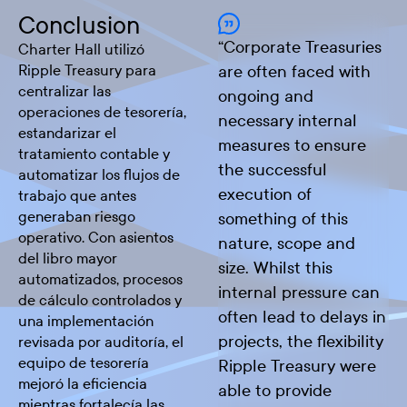
Conclusion
“
Corporate Treasuries
Charter Hall utilizó
Ripple Treasury para
are often faced with
centralizar las
ongoing and
operaciones de tesorería,
necessary internal
estandarizar el
measures to ensure
tratamiento contable y
the successful
automatizar los flujos de
execution of
trabajo que antes
generaban riesgo
something of this
operativo. Con asientos
nature, scope and
del libro mayor
size. Whilst this
automatizados, procesos
internal pressure can
de cálculo controlados y
often lead to delays in
una implementación
projects, the flexibility
revisada por auditoría, el
equipo de tesorería
Ripple Treasury were
mejoró la eficiencia
able to provide
mientras fortalecía las