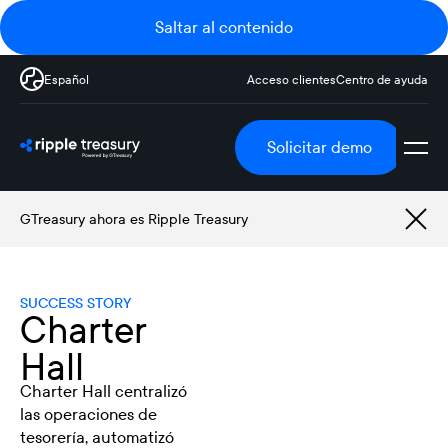
Saltar al contenido
Español
Acceso clientes
Centro de ayuda
Solicitar demo
GTreasury ahora es Ripple Treasury
SUCCESS STORY
Charter
Hall
Charter Hall centralizó
las operaciones de
tesorería, automatizó