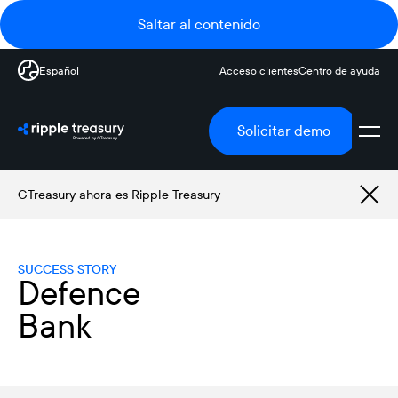
Saltar al contenido
Español
Acceso clientes
Centro de ayuda
Solicitar demo
GTreasury ahora es Ripple Treasury
SUCCESS STORY
Defence
Bank