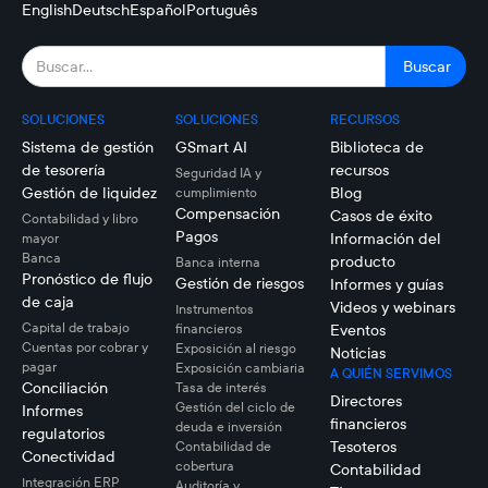
English
Deutsch
Español
Português
SOLUCIONES
SOLUCIONES
RECURSOS
Sistema de gestión
GSmart AI
Biblioteca de
de tesorería
recursos
Seguridad IA y
Gestión de liquidez
Blog
cumplimiento
Compensación
Casos de éxito
Contabilidad y libro
Pagos
Información del
mayor
Banca
producto
Banca interna
Pronóstico de flujo
Gestión de riesgos
Informes y guías
de caja
Videos y webinars
Instrumentos
Capital de trabajo
financieros
Eventos
Cuentas por cobrar y
Exposición al riesgo
Noticias
pagar
Exposición cambiaria
A QUIÉN SERVIMOS
Conciliación
Tasa de interés
Directores
Gestión del ciclo de
Informes
financieros
deuda e inversión
regulatorios
Tesoteros
Contabilidad de
Conectividad
cobertura
Contabilidad
Integración ERP
Auditoría y