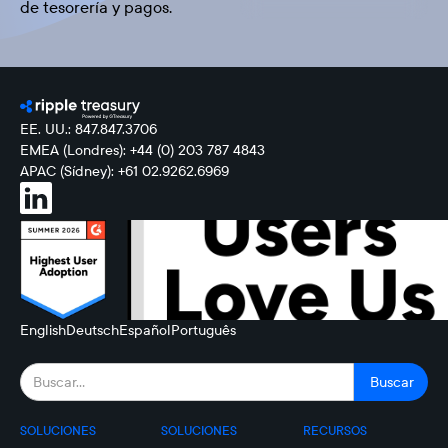
de tesorería y pagos.
EE. UU.: 847.847.3706
EMEA (Londres): +44 (0) 203 787 4843
APAC (Sídney): +61 02.9262.6969
English
Deutsch
Español
Português
SOLUCIONES
SOLUCIONES
RECURSOS