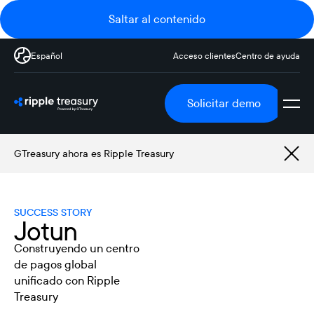
Saltar al contenido
Español
Acceso clientes
Centro de ayuda
Solicitar demo
GTreasury ahora es Ripple Treasury
SUCCESS STORY
Jotun
Construyendo un centro
de pagos global
unificado con Ripple
Treasury