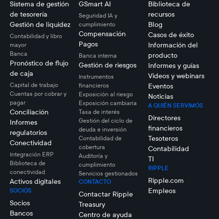
Sistema de gestión
GSmart AI
Biblioteca de
de tesorería
recursos
Seguridad IA y
Gestión de liquidez
Blog
cumplimiento
Compensación
Casos de éxito
Contabilidad y libro
Pagos
Información del
mayor
Banca
producto
Banca interna
Pronóstico de flujo
Gestión de riesgos
Informes y guías
de caja
Videos y webinars
Instrumentos
Capital de trabajo
financieros
Eventos
Cuentas por cobrar y
Exposición al riesgo
Noticias
pagar
Exposición cambiaria
A QUIÉN SERVIMOS
Conciliación
Tasa de interés
Directores
Gestión del ciclo de
Informes
financieros
deuda e inversión
regulatorios
Tesoteros
Contabilidad de
Conectividad
cobertura
Contabilidad
Integración ERP
Auditoría y
TI
Biblioteca de
cumplimiento
RIPPLE
conectividad
Servicios gestionados
Ripple.com
Activos digitales
CONTACTO
Empleos
SOCIOS
Contactar Ripple
Socios
Treasury
Bancos
Centro de ayuda