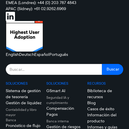
EMEA (Londres): +44 (0) 203 787 4843
APAC (Sídney): +61 02.9262.6969
English
Deutsch
Español
Português
SOLUCIONES
SOLUCIONES
RECURSOS
Sistema de gestión
GSmart AI
Biblioteca de
de tesorería
recursos
Seguridad IA y
Gestión de liquidez
Blog
cumplimiento
Compensación
Casos de éxito
Contabilidad y libro
Pagos
Información del
mayor
Banca
producto
Banca interna
Pronóstico de flujo
Gestión de riesgos
Informes y guías