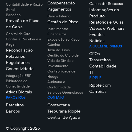
Compensação
Casos de Sucesso
Contabilidade e Razão
Pagamentos
Informações do
Geral
Bancário
Produto
Banco Interno
Previsão de Fluxo
Gestão de Risco
Relatórios e Guias
de Caixa
Vídeos e Webinars
Instrumentos
Capital de Giro
Financeiros
Eventos
Contas a Receber e a
Exposição ao Risco
Notícias
Pagar
Câmbio
A QUEM SERVIMOS
Reconciliação
Taxa de Juros
CFOs
Gestão do Ciclo de
Relatórios
Tesoureiros
Vida de Dívida e
Regulatórios
Contabilidade
Investimento
Conectividade
Contabilidade de
TI
Integração ERP
Hedge
RIPPLE
Biblioteca de
Auditoria e
Ripple.com
Conectividade
Conformidade
Carreiras
Ativos Digitais
Serviços Gerenciados
PARCEIROS
CONTATO
Parceiros
Contactar a
Bancos
Tesouraria Ripple
Central de Ajuda
© Copyright 2026.