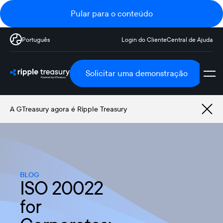
Pular para o conteúdo
Português
Login do Cliente
Central de Ajuda
Solicitar uma demonstração
A GTreasury agora é Ripple Treasury
BLOG
ISO 20022
for