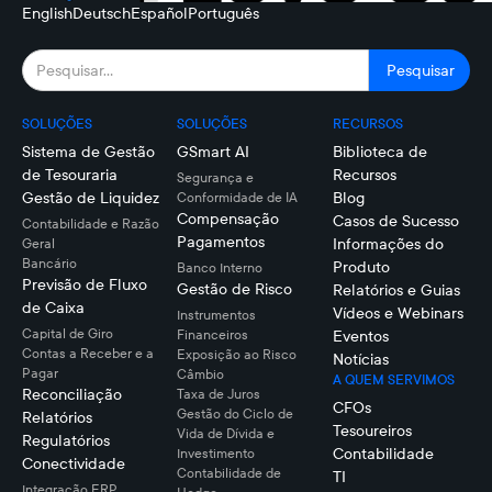
English
Deutsch
Español
Português
SOLUÇÕES
SOLUÇÕES
RECURSOS
Sistema de Gestão
GSmart AI
Biblioteca de
de Tesouraria
Recursos
Segurança e
Gestão de Liquidez
Blog
Conformidade de IA
Compensação
Casos de Sucesso
Contabilidade e Razão
Pagamentos
Informações do
Geral
Bancário
Produto
Banco Interno
Previsão de Fluxo
Gestão de Risco
Relatórios e Guias
de Caixa
Vídeos e Webinars
Instrumentos
Capital de Giro
Financeiros
Eventos
Contas a Receber e a
Exposição ao Risco
Notícias
Pagar
Câmbio
A QUEM SERVIMOS
Reconciliação
Taxa de Juros
CFOs
Gestão do Ciclo de
Relatórios
Tesoureiros
Vida de Dívida e
Regulatórios
Contabilidade
Investimento
Conectividade
Contabilidade de
TI
Integração ERP