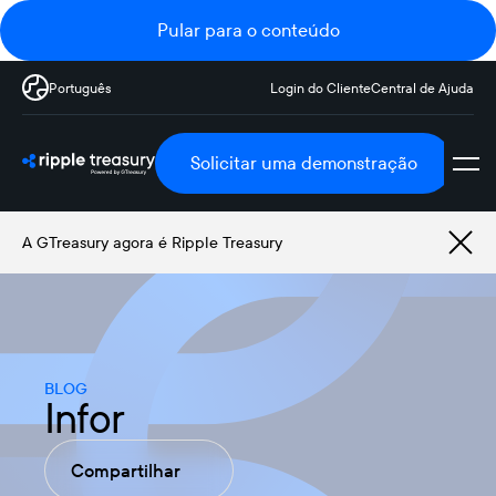
Pular para o conteúdo
Português
Login do Cliente
Central de Ajuda
Solicitar uma demonstração
A GTreasury agora é Ripple Treasury
BLOG
Infor
Compartilhar