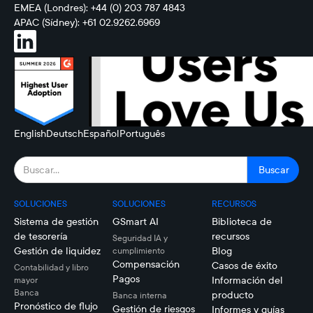
EMEA (Londres): +44 (0) 203 787 4843
APAC (Sídney): +61 02.9262.6969
English
Deutsch
Español
Português
SOLUCIONES
SOLUCIONES
RECURSOS
Sistema de gestión
GSmart AI
Biblioteca de
de tesorería
recursos
Seguridad IA y
Gestión de liquidez
Blog
cumplimiento
Compensación
Casos de éxito
Contabilidad y libro
Pagos
Información del
mayor
Banca
producto
Banca interna
Pronóstico de flujo
Gestión de riesgos
Informes y guías