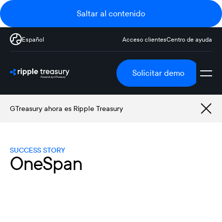
Saltar al contenido
Español
Acceso clientes
Centro de ayuda
Solicitar demo
GTreasury ahora es Ripple Treasury
SUCCESS STORY
OneSpan