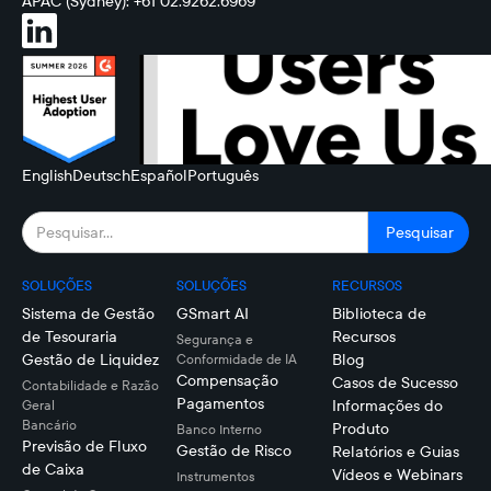
APAC (Sydney): +61 02.9262.6969
English
Deutsch
Español
Português
SOLUÇÕES
SOLUÇÕES
RECURSOS
Sistema de Gestão
GSmart AI
Biblioteca de
de Tesouraria
Recursos
Segurança e
Gestão de Liquidez
Blog
Conformidade de IA
Compensação
Casos de Sucesso
Contabilidade e Razão
Pagamentos
Informações do
Geral
Bancário
Produto
Banco Interno
Previsão de Fluxo
Gestão de Risco
Relatórios e Guias
de Caixa
Vídeos e Webinars
Instrumentos