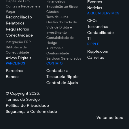
Capital de Giro
Financeiros
Eventos
Contas a Receber e a
Exposição ao Risco
Notícias
Pagar
Câmbio
A QUEM SERVIMOS
Reconciliação
Taxa de Juros
CFOs
Gestão do Ciclo de
Relatórios
Tesoureiros
Vida de Dívida e
Regulatórios
Contabilidade
Investimento
Conectividade
Contabilidade de
TI
Integração ERP
Hedge
RIPPLE
Biblioteca de
Auditoria e
Ripple.com
Conectividade
Conformidade
Carreiras
Ativos Digitais
Serviços Gerenciados
PARCEIROS
CONTATO
Parceiros
Contactar a
Bancos
Tesouraria Ripple
Central de Ajuda
© Copyright 2026.
Termos de Serviço
Política de Privacidade
Segurança e Conformidade
Voltar ao topo