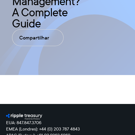
Management?
A Complete
Guide
Compartilhar
EUA: 847.847.3706
EMEA (Londres): +44 (0) 203 787 4843