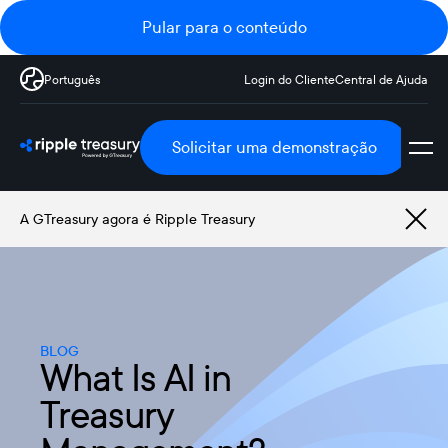
Pular para o conteúdo
Português
Login do Cliente
Central de Ajuda
Solicitar uma demonstração
A GTreasury agora é Ripple Treasury
BLOG
What Is AI in
Treasury