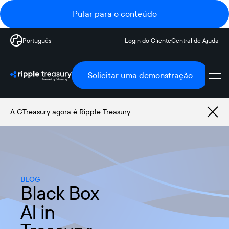
Pular para o conteúdo
Português
Login do Cliente
Central de Ajuda
Solicitar uma demonstração
A GTreasury agora é Ripple Treasury
BLOG
Black Box
AI in