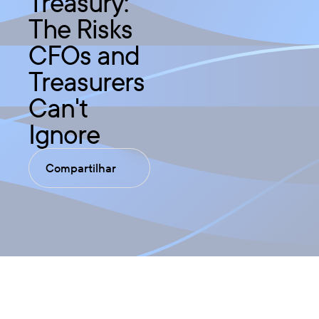
Treasury:
The Risks
CFOs and
Treasurers
Can't
Ignore
Compartilhar