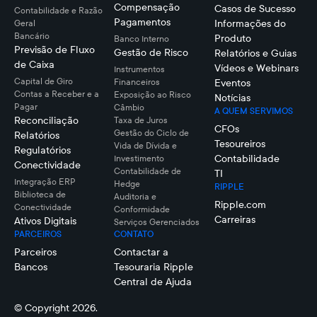
Compensação
Casos de Sucesso
Contabilidade e Razão
Pagamentos
Informações do
Geral
Bancário
Produto
Banco Interno
Previsão de Fluxo
Gestão de Risco
Relatórios e Guias
de Caixa
Vídeos e Webinars
Instrumentos
Capital de Giro
Financeiros
Eventos
Contas a Receber e a
Exposição ao Risco
Notícias
Pagar
Câmbio
A QUEM SERVIMOS
Reconciliação
Taxa de Juros
CFOs
Gestão do Ciclo de
Relatórios
Tesoureiros
Vida de Dívida e
Regulatórios
Contabilidade
Investimento
Conectividade
Contabilidade de
TI
Integração ERP
Hedge
RIPPLE
Biblioteca de
Auditoria e
Ripple.com
Conectividade
Conformidade
Carreiras
Ativos Digitais
Serviços Gerenciados
PARCEIROS
CONTATO
Parceiros
Contactar a
Bancos
Tesouraria Ripple
Central de Ajuda
© Copyright 2026.