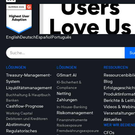
English
Deutsch
Español
Português
LÖSUNGEN
LÖSUNGEN
RESSOURCEN
Treasury-Management-
GSmart AI
Ressourcenbibli
System
Blog
KI-Sicherheit &
Liquiditätsmanagement
Erfolgsgeschich
Compliance
Netting
Produktinforma
Buchhaltung & Hauptbuch
Zahlungen
Berichte & Leit
Banken
Cashflow-Prognose
Videos & Webin
In-House-Banking
Risikomanagement
Veranstaltunge
Working Capital
Debitoren und Kreditoren
Aktuelles
Finanzinstrumente
Abstimmung
WER WIR BEDIEN
Risikoexposure
Regulatorisches
Fremdwährungsexposure
CFOs