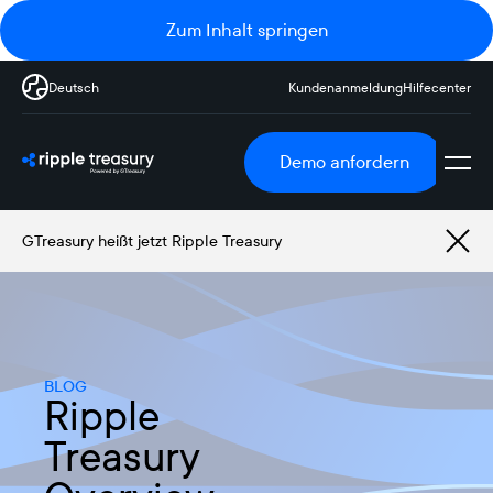
Zum Inhalt springen
Deutsch
Kundenanmeldung
Hilfecenter
Demo anfordern
GTreasury heißt jetzt Ripple Treasury
BLOG
Ripple
Treasury