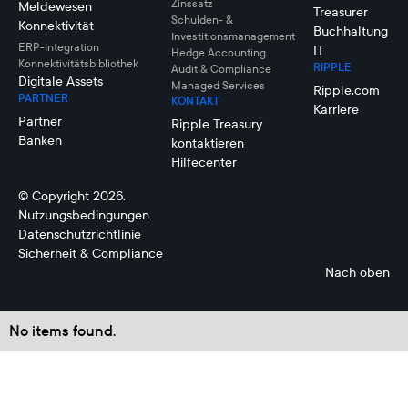
Zinssatz
Meldewesen
Treasurer
Schulden- &
Konnektivität
Buchhaltung
Investitionsmanagement
ERP-Integration
IT
Hedge Accounting
Konnektivitätsbibliothek
RIPPLE
Audit & Compliance
Digitale Assets
Managed Services
Ripple.com
PARTNER
KONTAKT
Karriere
Partner
Ripple Treasury
Banken
kontaktieren
Hilfecenter
© Copyright 2026.
Nutzungsbedingungen
Datenschutzrichtlinie
Sicherheit & Compliance
Nach oben
No items found.