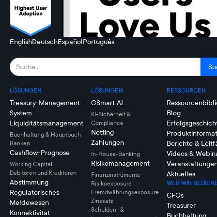
English
Deutsch
Español
Português
LÖSUNGEN
LÖSUNGEN
RESSOURCEN
Treasury-Management-
GSmart AI
Ressourcenbibli
System
Blog
KI-Sicherheit &
Liquiditätsmanagement
Erfolgsgeschich
Compliance
Netting
Produktinforma
Buchhaltung & Hauptbuch
Zahlungen
Berichte & Leit
Banken
Cashflow-Prognose
Videos & Webin
In-House-Banking
Risikomanagement
Veranstaltunge
Working Capital
Debitoren und Kreditoren
Aktuelles
Finanzinstrumente
Abstimmung
WER WIR BEDIEN
Risikoexposure
Regulatorisches
Fremdwährungsexposure
CFOs
Zinssatz
Meldewesen
Treasurer
Schulden- &
Konnektivität
Buchhaltung