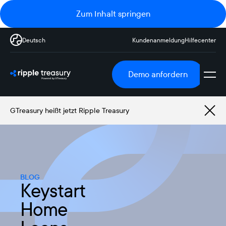
Zum Inhalt springen
Deutsch
Kundenanmeldung
Hilfecenter
Demo anfordern
GTreasury heißt jetzt Ripple Treasury
BLOG
Keystart
Home