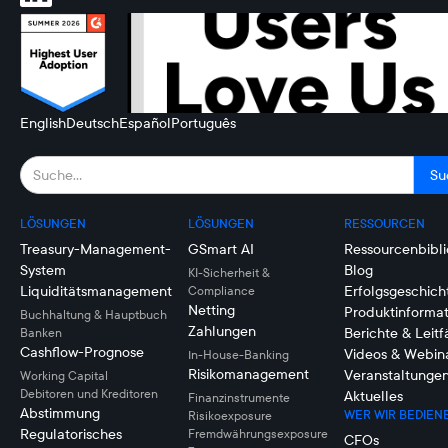
English
Deutsch
Español
Português
LÖSUNGEN
LÖSUNGEN
RESSOURCEN
Treasury-Management-
GSmart AI
Ressourcenbibli
System
Blog
KI-Sicherheit &
Liquiditätsmanagement
Erfolgsgeschich
Compliance
Netting
Produktinforma
Buchhaltung & Hauptbuch
Zahlungen
Berichte & Leit
Banken
Cashflow-Prognose
Videos & Webin
In-House-Banking
Risikomanagement
Veranstaltunge
Working Capital
Debitoren und Kreditoren
Aktuelles
Finanzinstrumente
Abstimmung
WER WIR BEDIEN
Risikoexposure
Regulatorisches
Fremdwährungsexposure
CFOs