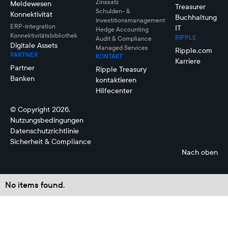
Zinssatz
Meldewesen
Treasurer
Schulden- &
Konnektivität
Buchhaltung
Investitionsmanagement
ERP-Integration
IT
Hedge Accounting
Konnektivitätsbibliothek
RIPPLE
Audit & Compliance
Digitale Assets
Managed Services
Ripple.com
PARTNER
KONTAKT
Karriere
Partner
Ripple Treasury
Banken
kontaktieren
Hilfecenter
© Copyright 2026.
Nutzungsbedingungen
Datenschutzrichtlinie
Sicherheit & Compliance
Nach oben
No items found.