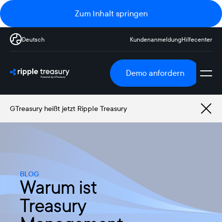
Zum Inhalt springen
Deutsch
Kundenanmeldung
Hilfecenter
Demo anfordern
GTreasury heißt jetzt Ripple Treasury
BLOG
Warum ist
Treasury