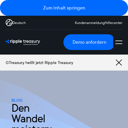
Zum Inhalt springen
Deutsch
Kundenanmeldung
Hilfecenter
Demo anfordern
GTreasury heißt jetzt Ripple Treasury
BLOG
Den
Wandel