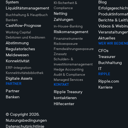
System
Blog
KI-Sicherheit &
Liquiditätsmanagement
Erfolgsgeschich
Compliance
Netting
Produktinforma
Buchhaltung & Hauptbuch
Zahlungen
Berichte & Leit
Banken
Cashflow-Prognose
Videos & Webin
In-House-Banking
Risikomanagement
Veranstaltunge
Working Capital
Debitoren und Kreditoren
Aktuelles
Finanzinstrumente
Abstimmung
WER WIR BEDIEN
Risikoexposure
Regulatorisches
Fremdwährungsexposure
CFOs
Zinssatz
Meldewesen
Treasurer
Schulden- &
Konnektivität
Buchhaltung
Investitionsmanagement
ERP-Integration
IT
Hedge Accounting
Konnektivitätsbibliothek
RIPPLE
Audit & Compliance
Digitale Assets
Managed Services
Ripple.com
PARTNER
KONTAKT
Karriere
Partner
Ripple Treasury
Banken
kontaktieren
Hilfecenter
© Copyright 2026.
Nutzungsbedingungen
Datenschutzrichtlinie