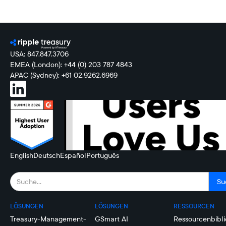
USA: 847.847.3706
EMEA (London): +44 (0) 203 787 4843
APAC (Sydney): +61 02.9262.6969
English
Deutsch
Español
Português
LÖSUNGEN
LÖSUNGEN
RESSOURCEN
Treasury-Management-
GSmart AI
Ressourcenbibli