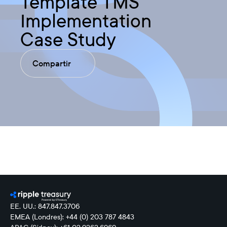
Template TMS
Implementation
Case Study
Compartir
EE. UU.: 847.847.3706
EMEA (Londres): +44 (0) 203 787 4843