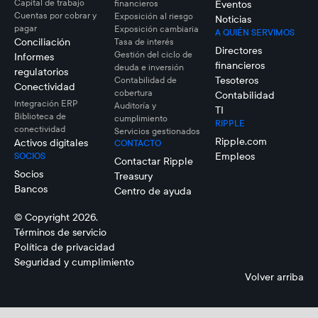
Capital de trabajo
financieros
Eventos
Cuentas por cobrar y
Exposición al riesgo
Noticias
pagar
Exposición cambiaria
A QUIÉN SERVIMOS
Conciliación
Tasa de interés
Directores
Gestión del ciclo de
Informes
financieros
deuda e inversión
regulatorios
Tesoteros
Contabilidad de
Conectividad
cobertura
Contabilidad
Integración ERP
Auditoría y
TI
Biblioteca de
cumplimiento
RIPPLE
conectividad
Servicios gestionados
Ripple.com
Activos digitales
CONTACTO
Empleos
SOCIOS
Contactar Ripple
Socios
Treasury
Bancos
Centro de ayuda
© Copyright 2026.
Términos de servicio
Política de privacidad
Seguridad y cumplimiento
Volver arriba