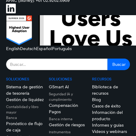
APAC (Sídney): +61 02.9262.6969
English
Deutsch
Español
Português
SOLUCIONES
SOLUCIONES
RECURSOS
Sistema de gestión
GSmart AI
Biblioteca de
de tesorería
recursos
Seguridad IA y
Gestión de liquidez
Blog
cumplimiento
Compensación
Casos de éxito
Contabilidad y libro
Pagos
Información del
mayor
Banca
producto
Banca interna
Pronóstico de flujo
Gestión de riesgos
Informes y guías
de caja
Videos y webinars
Instrumentos