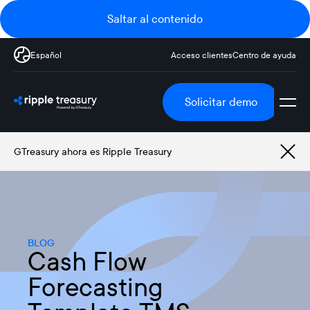
Saltar al contenido
Español
Acceso clientes
Centro de ayuda
Solicitar demo
GTreasury ahora es Ripple Treasury
BLOG
Cash Flow
Forecasting