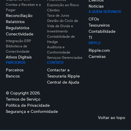
Eventos
Contas a Receber e a
Exposição ao Risco
Notícias
Pagar
Câmbio
A QUEM SERVIMOS
Reconciliação
Taxa de Juros
CFOs
Gestão do Ciclo de
Relatórios
Tesoureiros
Vida de Dívida e
Regulatórios
Contabilidade
Investimento
Conectividade
Contabilidade de
TI
Integração ERP
Hedge
RIPPLE
Biblioteca de
Auditoria e
Ripple.com
Conectividade
Conformidade
Carreiras
Ativos Digitais
Serviços Gerenciados
PARCEIROS
CONTATO
Parceiros
Contactar a
Bancos
Tesouraria Ripple
Central de Ajuda
© Copyright 2026.
Termos de Serviço
Política de Privacidade
Segurança e Conformidade
Voltar ao topo