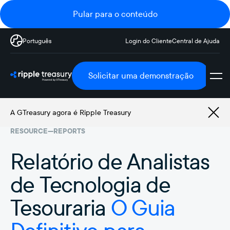
Pular para o conteúdo
Português
Login do Cliente
Central de Ajuda
Solicitar uma demonstração
A GTreasury agora é Ripple Treasury
RESOURCE
—
REPORTS
Relatório de Analistas
de Tecnologia de
Tesouraria
O Guia