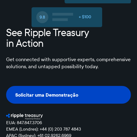
See Ripple Treasury
in Action
Get connected with supportive experts, comprehensive
solutions, and untapped possibility today.
Solicitar uma Demonstração
Solicitar uma Demonstração
EUA: 847.847.3706
EMEA (Londres): +44 (0) 203 787 4843
APAC (Sydney): +61 02.9262.6969