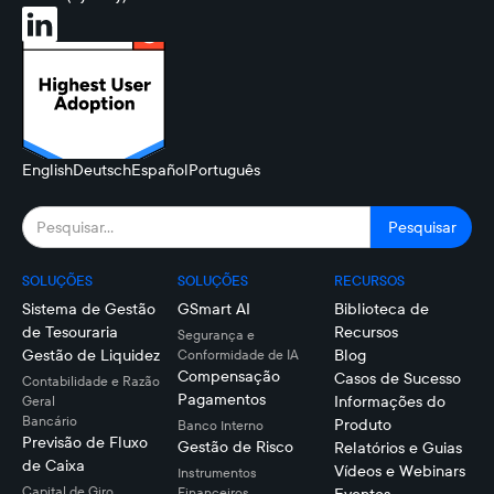
English
Deutsch
Español
Português
SOLUÇÕES
SOLUÇÕES
RECURSOS
Sistema de Gestão
GSmart AI
Biblioteca de
de Tesouraria
Recursos
Segurança e
Gestão de Liquidez
Blog
Conformidade de IA
Compensação
Casos de Sucesso
Contabilidade e Razão
Pagamentos
Informações do
Geral
Bancário
Produto
Banco Interno
Previsão de Fluxo
Gestão de Risco
Relatórios e Guias
de Caixa
Vídeos e Webinars
Instrumentos
Capital de Giro
Financeiros