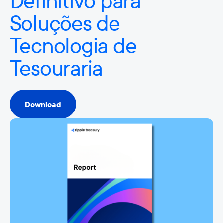
Definitivo para
Soluções de
Tecnologia de
Tesouraria
Download
Download