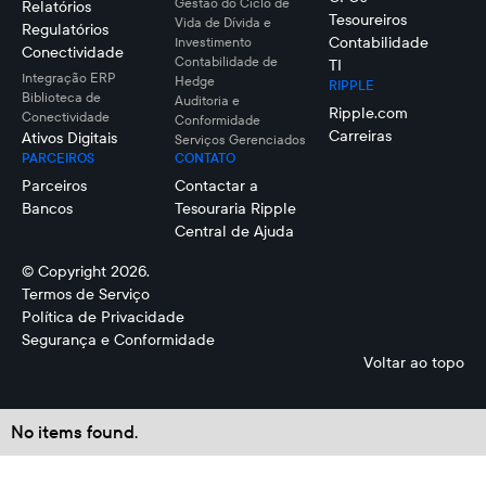
Gestão do Ciclo de
Relatórios
Tesoureiros
Vida de Dívida e
Regulatórios
Contabilidade
Investimento
Conectividade
Contabilidade de
TI
Integração ERP
Hedge
RIPPLE
Biblioteca de
Auditoria e
Ripple.com
Conectividade
Conformidade
Carreiras
Ativos Digitais
Serviços Gerenciados
PARCEIROS
CONTATO
Parceiros
Contactar a
Bancos
Tesouraria Ripple
Central de Ajuda
© Copyright 2026.
Termos de Serviço
Política de Privacidade
Segurança e Conformidade
Voltar ao topo
No items found.