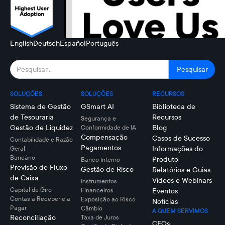
English
Deutsch
Español
Português
SOLUÇÕES
SOLUÇÕES
RECURSOS
Sistema de Gestão
GSmart AI
Biblioteca de
de Tesouraria
Recursos
Segurança e
Gestão de Liquidez
Blog
Conformidade de IA
Compensação
Casos de Sucesso
Contabilidade e Razão
Pagamentos
Informações do
Geral
Bancário
Produto
Banco Interno
Previsão de Fluxo
Gestão de Risco
Relatórios e Guias
de Caixa
Vídeos e Webinars
Instrumentos
Capital de Giro
Financeiros
Eventos
Contas a Receber e a
Exposição ao Risco
Notícias
Pagar
Câmbio
A QUEM SERVIMOS
Reconciliação
Taxa de Juros
CFOs