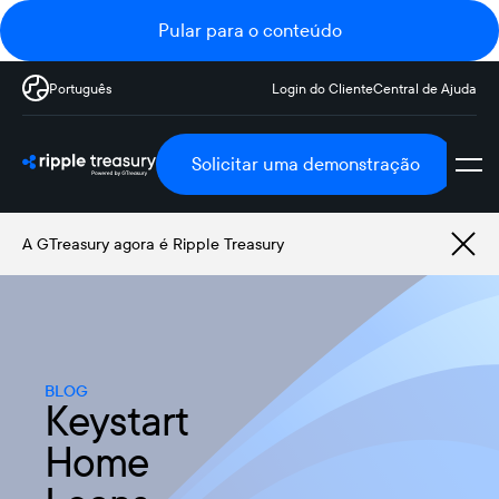
Pular para o conteúdo
Português
Login do Cliente
Central de Ajuda
Solicitar uma demonstração
A GTreasury agora é Ripple Treasury
BLOG
Keystart
Home