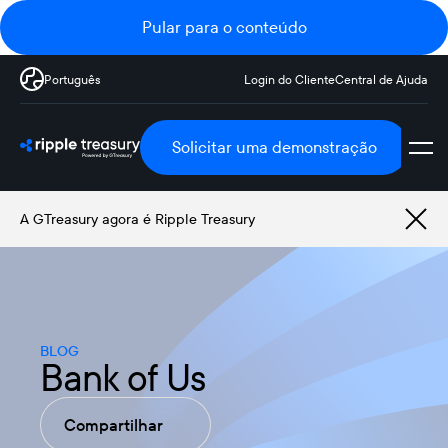
Pular para o conteúdo
Português
Login do Cliente
Central de Ajuda
Solicitar uma demonstração
A GTreasury agora é Ripple Treasury
BLOG
Bank of Us
Compartilhar