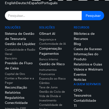
English
Deutsch
Español
Português
SOLUÇÕES
SOLUÇÕES
RECURSOS
Sistema de Gestão
GSmart AI
Biblioteca de
de Tesouraria
Recursos
Segurança e
Gestão de Liquidez
Blog
Conformidade de IA
Compensação
Casos de Sucesso
Contabilidade e Razão
Pagamentos
Informações do
Geral
Bancário
Produto
Banco Interno
Previsão de Fluxo
Gestão de Risco
Relatórios e Guias
de Caixa
Vídeos e Webinars
Instrumentos
Capital de Giro
Financeiros
Eventos
Contas a Receber e a
Exposição ao Risco
Notícias
Pagar
Câmbio
A QUEM SERVIMOS
Reconciliação
Taxa de Juros
CFOs
Gestão do Ciclo de
Relatórios
Tesoureiros
Vida de Dívida e
Regulatórios
Contabilidade
Investimento
Conectividade
Contabilidade de
TI
Integração ERP