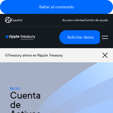
Saltar al contenido
Español
Acceso clientes
Centro de ayuda
Solicitar demo
GTreasury ahora es Ripple Treasury
BLOG
Cuenta
de