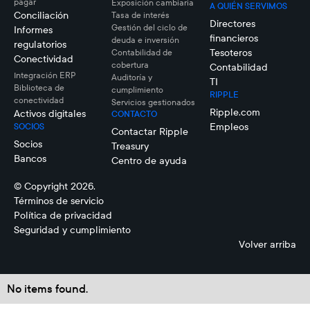
pagar
Exposición cambiaria
A QUIÉN SERVIMOS
Conciliación
Tasa de interés
Directores
Gestión del ciclo de
Informes
financieros
deuda e inversión
regulatorios
Tesoteros
Contabilidad de
Conectividad
cobertura
Contabilidad
Integración ERP
Auditoría y
TI
Biblioteca de
cumplimiento
RIPPLE
conectividad
Servicios gestionados
Ripple.com
Activos digitales
CONTACTO
Empleos
SOCIOS
Contactar Ripple
Socios
Treasury
Bancos
Centro de ayuda
© Copyright 2026.
Términos de servicio
Política de privacidad
Seguridad y cumplimiento
Volver arriba
No items found.