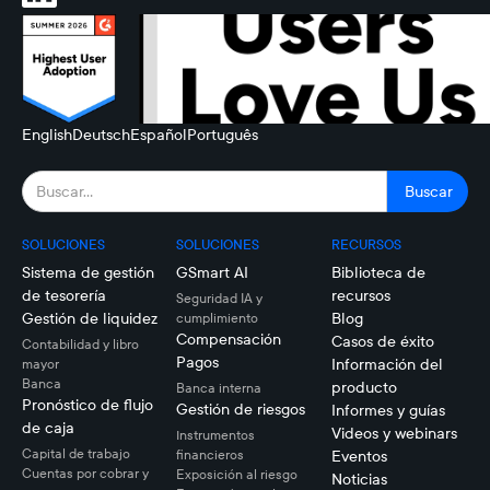
English
Deutsch
Español
Português
SOLUCIONES
SOLUCIONES
RECURSOS
Sistema de gestión
GSmart AI
Biblioteca de
de tesorería
recursos
Seguridad IA y
Gestión de liquidez
Blog
cumplimiento
Compensación
Casos de éxito
Contabilidad y libro
Pagos
Información del
mayor
Banca
producto
Banca interna
Pronóstico de flujo
Gestión de riesgos
Informes y guías
de caja
Videos y webinars
Instrumentos
Capital de trabajo
financieros
Eventos
Cuentas por cobrar y
Exposición al riesgo
Noticias