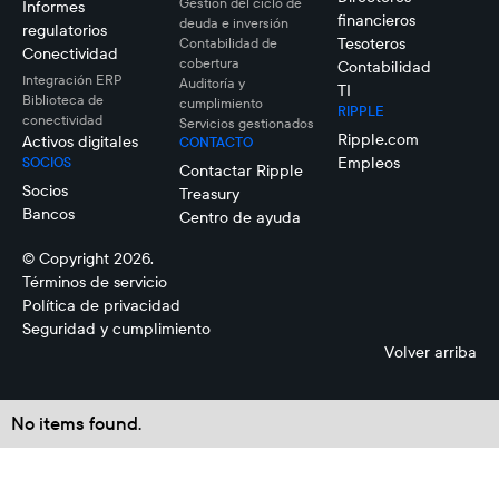
Gestión del ciclo de
Informes
financieros
deuda e inversión
regulatorios
Tesoteros
Contabilidad de
Conectividad
cobertura
Contabilidad
Integración ERP
Auditoría y
TI
Biblioteca de
cumplimiento
RIPPLE
conectividad
Servicios gestionados
Ripple.com
Activos digitales
CONTACTO
Empleos
SOCIOS
Contactar Ripple
Socios
Treasury
Bancos
Centro de ayuda
© Copyright 2026.
Términos de servicio
Política de privacidad
Seguridad y cumplimiento
Volver arriba
No items found.