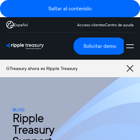
Saltar al contenido
Español
Acceso clientes
Centro de ayuda
Solicitar demo
GTreasury ahora es Ripple Treasury
BLOG
Ripple
Treasury