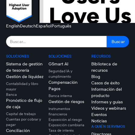
English
Deutsch
Español
Português
SOLUCIONES
SOLUCIONES
RECURSOS
Sistema de gestión
GSmart AI
Biblioteca de
de tesorería
recursos
Seguridad IA y
Gestión de liquidez
Blog
cumplimiento
Compensación
Casos de éxito
Contabilidad y libro
Pagos
Información del
mayor
Banca
producto
Banca interna
Pronóstico de flujo
Gestión de riesgos
Informes y guías
de caja
Videos y webinars
Instrumentos
Capital de trabajo
financieros
Eventos
Cuentas por cobrar y
Exposición al riesgo
Noticias
pagar
Exposición cambiaria
A QUIÉN SERVIMOS
Conciliación
Tasa de interés
Directores