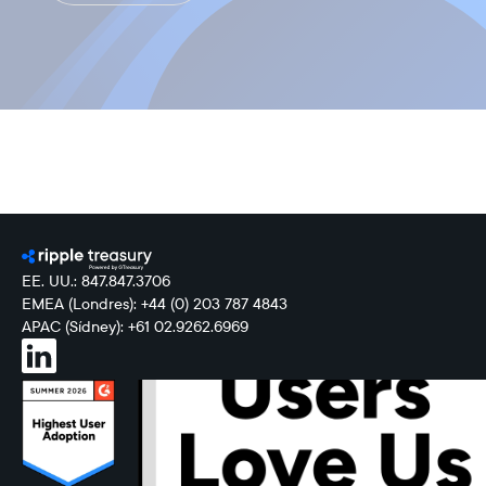
EE. UU.: 847.847.3706
EMEA (Londres): +44 (0) 203 787 4843
APAC (Sídney): +61 02.9262.6969