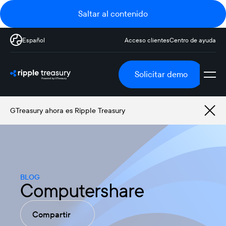
Saltar al contenido
Español
Acceso clientes
Centro de ayuda
Solicitar demo
GTreasury ahora es Ripple Treasury
BLOG
Computershare
Compartir