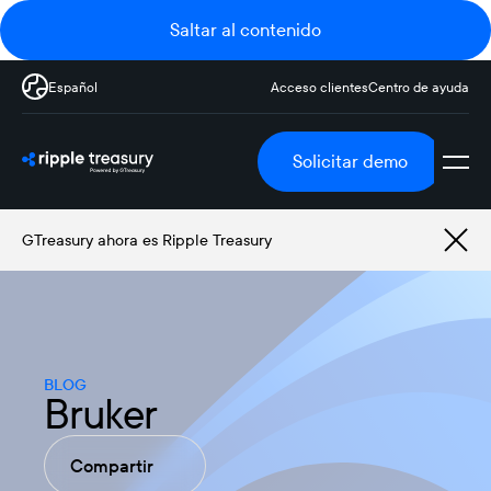
Saltar al contenido
Español
Acceso clientes
Centro de ayuda
Solicitar demo
GTreasury ahora es Ripple Treasury
BLOG
Bruker
Compartir