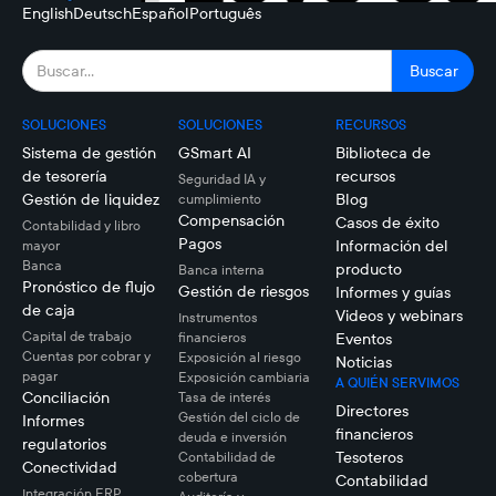
English
Deutsch
Español
Português
SOLUCIONES
SOLUCIONES
RECURSOS
Sistema de gestión
GSmart AI
Biblioteca de
de tesorería
recursos
Seguridad IA y
Gestión de liquidez
Blog
cumplimiento
Compensación
Casos de éxito
Contabilidad y libro
Pagos
Información del
mayor
Banca
producto
Banca interna
Pronóstico de flujo
Gestión de riesgos
Informes y guías
de caja
Videos y webinars
Instrumentos
Capital de trabajo
financieros
Eventos
Cuentas por cobrar y
Exposición al riesgo
Noticias
pagar
Exposición cambiaria
A QUIÉN SERVIMOS
Conciliación
Tasa de interés
Directores
Gestión del ciclo de
Informes
financieros
deuda e inversión
regulatorios
Tesoteros
Contabilidad de
Conectividad
cobertura
Contabilidad
Integración ERP