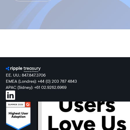
EE. UU.: 847.847.3706
EMEA (Londres): +44 (0) 203 787 4843
APAC (Sídney): +61 02.9262.6969