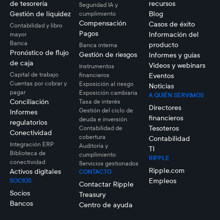
de tesorería
recursos
Seguridad IA y
Gestión de liquidez
Blog
cumplimiento
Compensación
Casos de éxito
Contabilidad y libro
Pagos
Información del
mayor
Banca
producto
Banca interna
Pronóstico de flujo
Gestión de riesgos
Informes y guías
de caja
Videos y webinars
Instrumentos
Capital de trabajo
financieros
Eventos
Cuentas por cobrar y
Exposición al riesgo
Noticias
pagar
Exposición cambiaria
A QUIÉN SERVIMOS
Conciliación
Tasa de interés
Directores
Gestión del ciclo de
Informes
financieros
deuda e inversión
regulatorios
Tesoteros
Contabilidad de
Conectividad
cobertura
Contabilidad
Integración ERP
Auditoría y
TI
Biblioteca de
cumplimiento
RIPPLE
conectividad
Servicios gestionados
Ripple.com
Activos digitales
CONTACTO
Empleos
SOCIOS
Contactar Ripple
Socios
Treasury
Bancos
Centro de ayuda