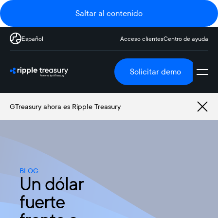
Saltar al contenido
Español
Acceso clientes
Centro de ayuda
Solicitar demo
GTreasury ahora es Ripple Treasury
BLOG
Un dólar
fuerte