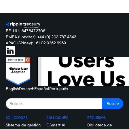
EE. UU.: 847.847.3706
EMEA (Londres): +44 (0) 203 787 4843
APAC (Sídney): +61 02.9262.6969
English
Deutsch
Español
Português
SOLUCIONES
SOLUCIONES
RECURSOS
Sistema de gestión
GSmart AI
Biblioteca de