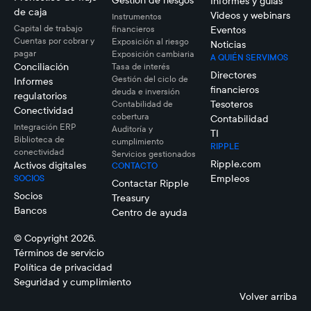
Gestión de riesgos
Informes y guías
de caja
Videos y webinars
Instrumentos
Capital de trabajo
financieros
Eventos
Cuentas por cobrar y
Exposición al riesgo
Noticias
pagar
Exposición cambiaria
A QUIÉN SERVIMOS
Conciliación
Tasa de interés
Directores
Gestión del ciclo de
Informes
financieros
deuda e inversión
regulatorios
Tesoteros
Contabilidad de
Conectividad
cobertura
Contabilidad
Integración ERP
Auditoría y
TI
Biblioteca de
cumplimiento
RIPPLE
conectividad
Servicios gestionados
Ripple.com
Activos digitales
CONTACTO
Empleos
SOCIOS
Contactar Ripple
Socios
Treasury
Bancos
Centro de ayuda
© Copyright 2026.
Términos de servicio
Política de privacidad
Seguridad y cumplimiento
Volver arriba