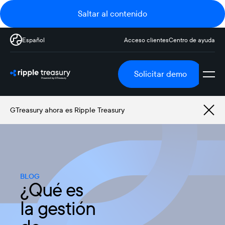
Saltar al contenido
Español
Acceso clientes
Centro de ayuda
Solicitar demo
GTreasury ahora es Ripple Treasury
BLOG
¿Qué es
la gestión