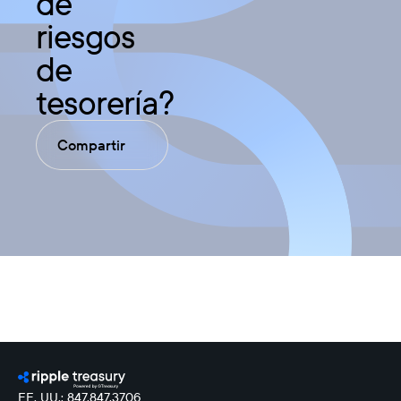
de
riesgos
de
tesorería?
Compartir
EE. UU.: 847.847.3706