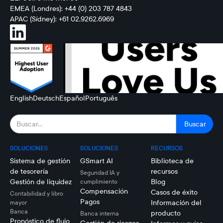
EMEA (Londres): +44 (0) 203 787 4843
APAC (Sídney): +61 02.9262.6969
English
Deutsch
Español
Português
SOLUCIONES
SOLUCIONES
RECURSOS
Sistema de gestión
GSmart AI
Biblioteca de
de tesorería
recursos
Seguridad IA y
Gestión de liquidez
Blog
cumplimiento
Compensación
Casos de éxito
Contabilidad y libro
Pagos
Información del
mayor
Banca
producto
Banca interna
Pronóstico de flujo