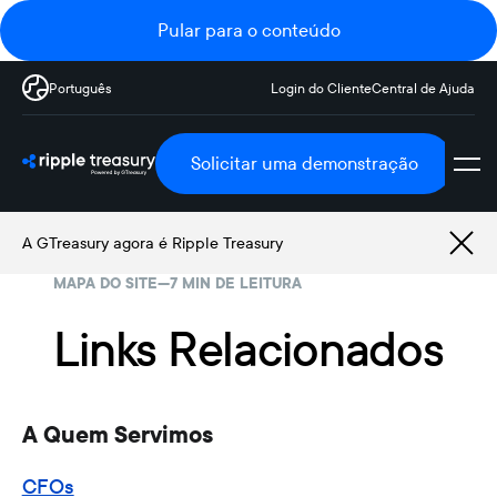
Pular para o conteúdo
Português
Login do Cliente
Central de Ajuda
Solicitar uma demonstração
A GTreasury agora é Ripple Treasury
MAPA DO SITE
—
7 MIN DE LEITURA
Links Relacionados
A Quem Servimos
CFOs