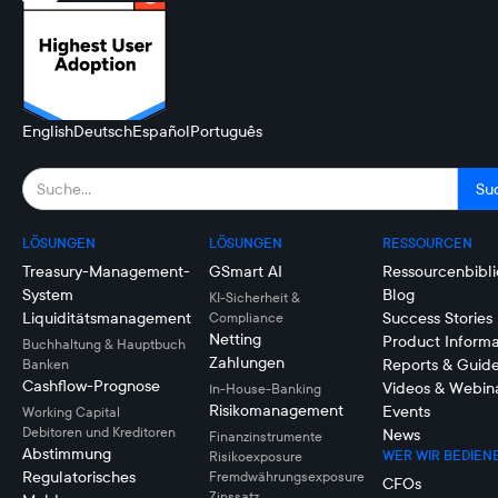
English
Deutsch
Español
Português
LÖSUNGEN
LÖSUNGEN
RESSOURCEN
Treasury-Management-
GSmart AI
Ressourcenbibli
System
Blog
KI-Sicherheit &
Liquiditätsmanagement
Success Stories
Compliance
Netting
Product Informa
Buchhaltung & Hauptbuch
Zahlungen
Reports & Guid
Banken
Cashflow-Prognose
Videos & Webin
In-House-Banking
Risikomanagement
Events
Working Capital
Debitoren und Kreditoren
News
Finanzinstrumente
Abstimmung
WER WIR BEDIEN
Risikoexposure
Regulatorisches
Fremdwährungsexposure
CFOs
Zinssatz