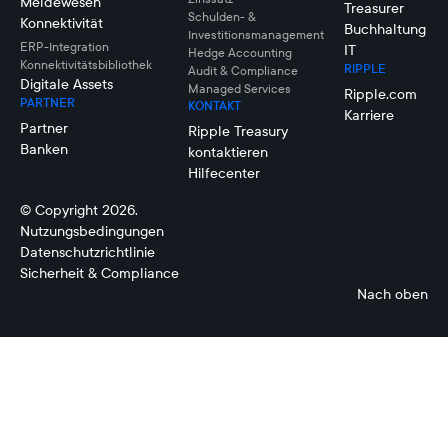
Meldewesen
Treasurer
Schulden- &
Konnektivität
Buchhaltung
Investitionsmanagement
ERP-Integration
IT
Hedge Accounting
Konnektivitätsbibliothek
RIPPLE
Audit & Compliance
Digitale Assets
Managed Services
Ripple.com
PARTNER
KONTAKT
Karriere
Partner
Ripple Treasury
Banken
kontaktieren
Hilfecenter
© Copyright 2026.
Nutzungsbedingungen
Datenschutzrichtlinie
Sicherheit & Compliance
Nach oben