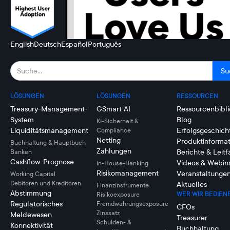
English
Deutsch
Español
Português
LÖSUNGEN
LÖSUNGEN
RESSOURCEN
Treasury-Management-
GSmart AI
Ressourcenbibli
System
Blog
KI-Sicherheit &
Liquiditätsmanagement
Erfolgsgeschich
Compliance
Netting
Produktinforma
Buchhaltung & Hauptbuch
Zahlungen
Berichte & Leit
Banken
Cashflow-Prognose
Videos & Webin
In-House-Banking
Risikomanagement
Veranstaltunge
Working Capital
Debitoren und Kreditoren
Aktuelles
Finanzinstrumente
Abstimmung
WER WIR BEDIEN
Risikoexposure
Regulatorisches
Fremdwährungsexposure
CFOs
Zinssatz
Meldewesen
Treasurer
Schulden- &
Konnektivität
Buchhaltung