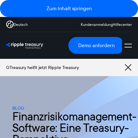
Zum Inhalt springen
Deutsch
Kundenanmeldung
Hilfecenter
Demo anfordern
GTreasury heißt jetzt Ripple Treasury
BLOG
Finanzrisikomanagement-
Software: Eine Treasury-