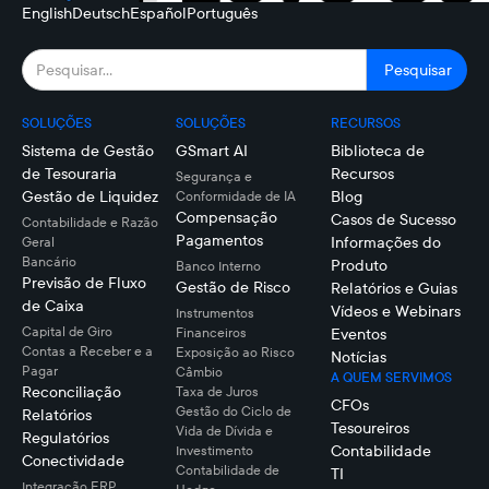
English
Deutsch
Español
Português
SOLUÇÕES
SOLUÇÕES
RECURSOS
Sistema de Gestão
GSmart AI
Biblioteca de
de Tesouraria
Recursos
Segurança e
Gestão de Liquidez
Blog
Conformidade de IA
Compensação
Casos de Sucesso
Contabilidade e Razão
Pagamentos
Informações do
Geral
Bancário
Produto
Banco Interno
Previsão de Fluxo
Gestão de Risco
Relatórios e Guias
de Caixa
Vídeos e Webinars
Instrumentos
Capital de Giro
Financeiros
Eventos
Contas a Receber e a
Exposição ao Risco
Notícias
Pagar
Câmbio
A QUEM SERVIMOS
Reconciliação
Taxa de Juros
CFOs
Gestão do Ciclo de
Relatórios
Tesoureiros
Vida de Dívida e
Regulatórios
Contabilidade
Investimento
Conectividade
Contabilidade de
TI
Integração ERP