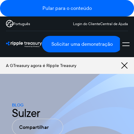
Pular para o conteúdo
Português
Login do Cliente
Central de Ajuda
Solicitar uma demonstração
A GTreasury agora é Ripple Treasury
BLOG
Sulzer
Compartilhar