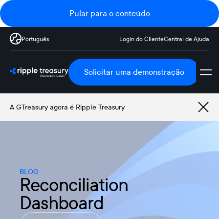
Pular para o conteúdo
Português
Login do Cliente
Central de Ajuda
Solicitar uma demonstração
A GTreasury agora é Ripple Treasury
BLOG
Reconciliation
Dashboard