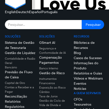
English
Deutsch
Español
Português
SOLUÇÕES
SOLUÇÕES
RECURSOS
Sistema de Gestão
GSmart AI
Biblioteca de
de Tesouraria
Recursos
Segurança e
Gestão de Liquidez
Blog
Conformidade de IA
Compensação
Casos de Sucesso
Contabilidade e Razão
Pagamentos
Informações do
Geral
Bancário
Produto
Banco Interno
Previsão de Fluxo
Gestão de Risco
Relatórios e Guias
de Caixa
Vídeos e Webinars
Instrumentos
Capital de Giro
Financeiros
Eventos
Contas a Receber e a
Exposição ao Risco
Notícias
Pagar
Câmbio
A QUEM SERVIMOS
Reconciliação
Taxa de Juros
CFOs
Gestão do Ciclo de
Relatórios
Tesoureiros
Vida de Dívida e
Regulatórios