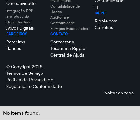
Contabilidade
Investimento
Conectividade
Contabilidade de
TI
Integração ERP
Hedge
RIPPLE
Biblioteca de
Auditoria e
Ripple.com
Conectividade
Conformidade
Carreiras
Ativos Digitais
Serviços Gerenciados
PARCEIROS
CONTATO
Parceiros
Contactar a
Bancos
Tesouraria Ripple
Central de Ajuda
© Copyright 2026.
Termos de Serviço
Política de Privacidade
Segurança e Conformidade
Voltar ao topo
No items found.