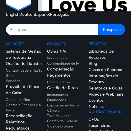
English
Deutsch
Español
Português
SOLUÇÕES
SOLUÇÕES
RECURSOS
Sistema de Gestão
GSmart AI
Biblioteca de
de Tesouraria
Recursos
Segurança e
Gestão de Liquidez
Blog
Conformidade de IA
Compensação
Casos de Sucesso
Contabilidade e Razão
Pagamentos
Informações do
Geral
Bancário
Produto
Banco Interno
Previsão de Fluxo
Gestão de Risco
Relatórios e Guias
de Caixa
Vídeos e Webinars
Instrumentos
Capital de Giro
Financeiros
Eventos
Contas a Receber e a
Exposição ao Risco
Notícias
Pagar
Câmbio
A QUEM SERVIMOS
Reconciliação
Taxa de Juros
CFOs
Gestão do Ciclo de
Relatórios
Tesoureiros
Vida de Dívida e
Regulatórios