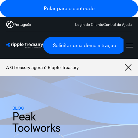
Pular para o conteúdo
Português
Login do Cliente
Central de Ajuda
Solicitar uma demonstração
A GTreasury agora é Ripple Treasury
BLOG
Peak
Toolworks