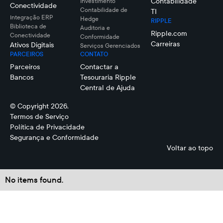
Contabilidade
Investimento
Conectividade
Contabilidade de
TI
Integração ERP
Hedge
RIPPLE
Biblioteca de
Auditoria e
Ripple.com
Conectividade
Conformidade
Carreiras
Ativos Digitais
Serviços Gerenciados
PARCEIROS
CONTATO
Parceiros
Contactar a
Bancos
Tesouraria Ripple
Central de Ajuda
© Copyright 2026.
Termos de Serviço
Política de Privacidade
Segurança e Conformidade
Voltar ao topo
No items found.