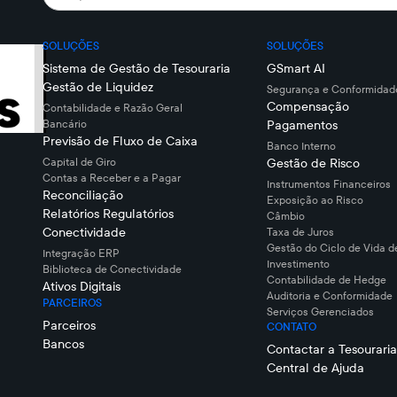
SOLUÇÕES
SOLUÇÕES
Sistema de Gestão de Tesouraria
GSmart AI
Gestão de Liquidez
Segurança e Conformidade
Compensação
Contabilidade e Razão Geral
Bancário
Pagamentos
Previsão de Fluxo de Caixa
Banco Interno
Capital de Giro
Gestão de Risco
Contas a Receber e a Pagar
Instrumentos Financeiros
Reconciliação
Exposição ao Risco
Relatórios Regulatórios
Câmbio
Conectividade
Taxa de Juros
Gestão do Ciclo de Vida d
Integração ERP
Investimento
Biblioteca de Conectividade
Contabilidade de Hedge
Ativos Digitais
Auditoria e Conformidade
PARCEIROS
Serviços Gerenciados
Parceiros
CONTATO
Bancos
Contactar a Tesouraria
Central de Ajuda