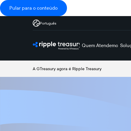
Pular para o conteúdo
Português
Quem Atendemos
Solu
A GTreasury agora é Ripple Treasury