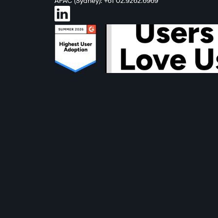
APAC (Sydney): +61 02.9262.6969