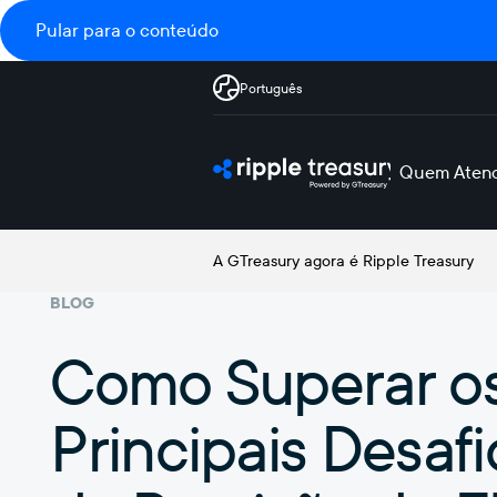
Pular para o conteúdo
Português
Quem Aten
A GTreasury agora é Ripple Treasury
BLOG
Como Superar o
Principais Desafi