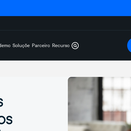
demos
Soluções
Parceiros
Recursos
s
os