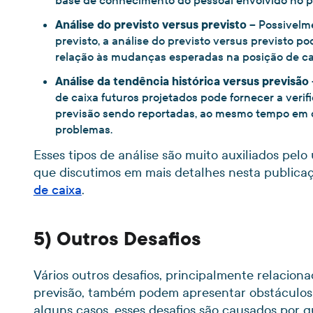
base de conhecimento do pessoal envolvido no p
Análise do previsto versus previsto
– Possivelme
previsto, a análise do previsto versus previsto p
relação às mudanças esperadas na posição de cai
Análise da tendência histórica versus previsão
de caixa futuros projetados pode fornecer a verif
previsão sendo reportadas, ao mesmo tempo em q
problemas.
Esses tipos de análise são muito auxiliados pelo
que discutimos em mais detalhes nesta publica
de caixa
.
5) Outros Desafios
Vários outros desafios, principalmente relacio
previsão, também podem apresentar obstáculos 
alguns casos, esses desafios são causados por q