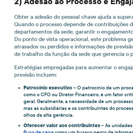
2) Adesão ao Processo e Enga
Obter a adesão do pessoal chave ajuda a superar
Quando o processo depende de contribuições de
departamentos da sede, garantir o engajamento
Do ponto de vista operacional, este problema g
atrasados ou perdidos e informações de previsão
de trabalho da função da sede que gerencia o p
Estratégias empregadas para aumentar o engaja
previsão incluem:
Patrocínio executivo
– O patrocínio de um proces
como o CFO ou Diretor Financeiro, é um fator crít
geral. Geralmente, a necessidade de um processo 
mas as subsidiárias e os contribuintes do proce
olhos da alta gerência.
Oferecer valor aos contribuintes
– As unidades
fluxo de caixa
como um buraco negro de informaçõ