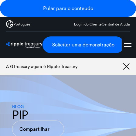
Pular para o conteúdo
Português
Login do Cliente
Central de Ajuda
Solicitar uma demonstração
A GTreasury agora é Ripple Treasury
BLOG
PIP
Compartilhar