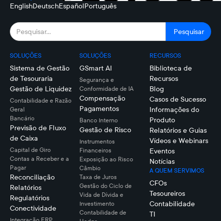
English
Deutsch
Español
Português
SOLUÇÕES
SOLUÇÕES
RECURSOS
Sistema de Gestão
GSmart AI
Biblioteca de
de Tesouraria
Recursos
Segurança e
Gestão de Liquidez
Blog
Conformidade de IA
Compensação
Casos de Sucesso
Contabilidade e Razão
Pagamentos
Informações do
Geral
Bancário
Produto
Banco Interno
Previsão de Fluxo
Gestão de Risco
Relatórios e Guias
de Caixa
Vídeos e Webinars
Instrumentos
Capital de Giro
Financeiros
Eventos
Contas a Receber e a
Exposição ao Risco
Notícias
Pagar
Câmbio
A QUEM SERVIMOS
Reconciliação
Taxa de Juros
CFOs
Gestão do Ciclo de
Relatórios
Tesoureiros
Vida de Dívida e
Regulatórios
Contabilidade
Investimento
Conectividade
Contabilidade de
TI
Integração ERP