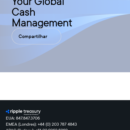
Your Global
Cash
Management
Compartilhar
EUA: 847.847.3706
EMEA (Londres): +44 (0) 203 787 4843