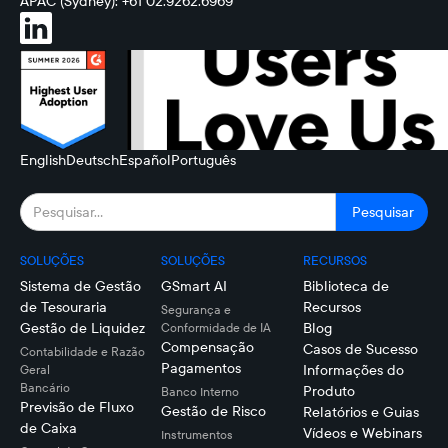
APAC (Sydney): +61 02.9262.6969
English
Deutsch
Español
Português
SOLUÇÕES
SOLUÇÕES
RECURSOS
Sistema de Gestão
GSmart AI
Biblioteca de
de Tesouraria
Recursos
Segurança e
Gestão de Liquidez
Blog
Conformidade de IA
Compensação
Casos de Sucesso
Contabilidade e Razão
Pagamentos
Informações do
Geral
Bancário
Produto
Banco Interno
Previsão de Fluxo
Gestão de Risco
Relatórios e Guias
de Caixa
Vídeos e Webinars
Instrumentos