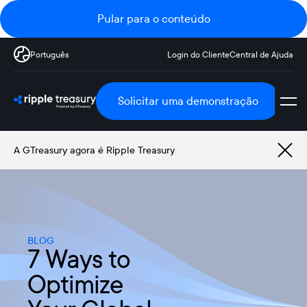
Pular para o conteúdo
Português
Login do Cliente
Central de Ajuda
Solicitar uma demonstração
A GTreasury agora é Ripple Treasury
BLOG
7 Ways to
Optimize