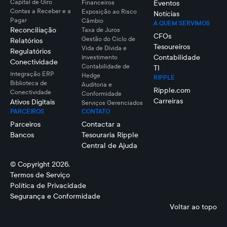
Capital de Giro
Financeiros
Eventos
Contas a Receber e a
Exposição ao Risco
Notícias
Pagar
Câmbio
A QUEM SERVIMOS
Reconciliação
Taxa de Juros
CFOs
Gestão do Ciclo de
Relatórios
Tesoureiros
Vida de Dívida e
Regulatórios
Contabilidade
Investimento
Conectividade
Contabilidade de
TI
Integração ERP
Hedge
RIPPLE
Biblioteca de
Auditoria e
Ripple.com
Conectividade
Conformidade
Carreiras
Ativos Digitais
Serviços Gerenciados
PARCEIROS
CONTATO
Parceiros
Contactar a
Bancos
Tesouraria Ripple
Central de Ajuda
© Copyright 2026.
Termos de Serviço
Política de Privacidade
Segurança e Conformidade
Voltar ao topo