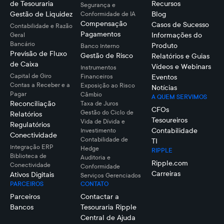
de Tesouraria
Recursos
Segurança e
Gestão de Liquidez
Blog
Conformidade de IA
Compensação
Casos de Sucesso
Contabilidade e Razão
Pagamentos
Informações do
Geral
Bancário
Produto
Banco Interno
Previsão de Fluxo
Gestão de Risco
Relatórios e Guias
de Caixa
Vídeos e Webinars
Instrumentos
Capital de Giro
Financeiros
Eventos
Contas a Receber e a
Exposição ao Risco
Notícias
Pagar
Câmbio
A QUEM SERVIMOS
Reconciliação
Taxa de Juros
CFOs
Gestão do Ciclo de
Relatórios
Tesoureiros
Vida de Dívida e
Regulatórios
Contabilidade
Investimento
Conectividade
Contabilidade de
TI
Integração ERP
Hedge
RIPPLE
Biblioteca de
Auditoria e
Ripple.com
Conectividade
Conformidade
Carreiras
Ativos Digitais
Serviços Gerenciados
PARCEIROS
CONTATO
Parceiros
Contactar a
Bancos
Tesouraria Ripple
Central de Ajuda