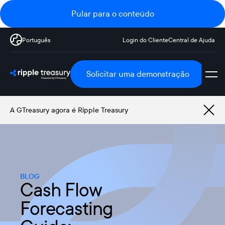
Pular para o conteúdo
Português
Login do Cliente
Central de Ajuda
Solicitar uma demonstração
A GTreasury agora é Ripple Treasury
BLOG
Cash Flow
Forecasting