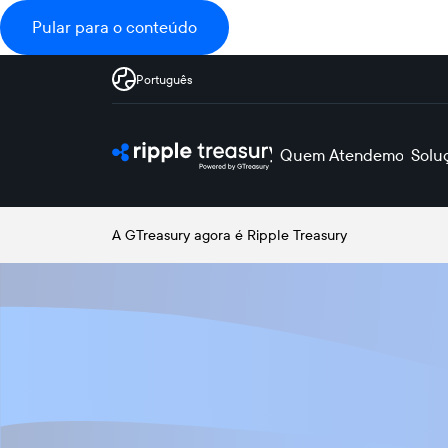
Pular para o conteúdo
Português
Quem Atendemos
Solu
A GTreasury agora é Ripple Treasury