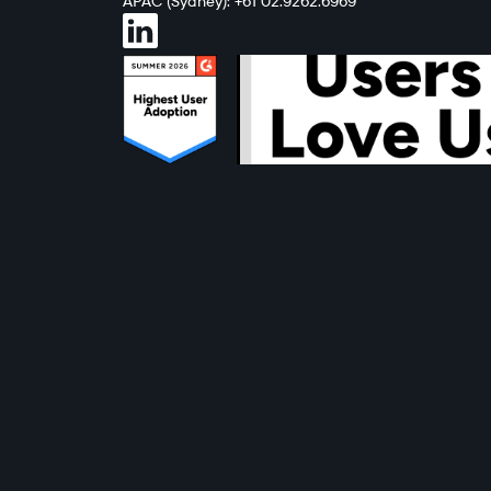
APAC (Sydney): +61 02.9262.6969