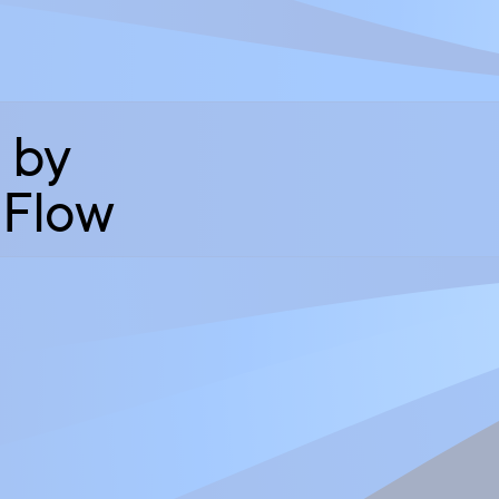
 by
 Flow