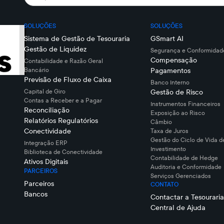
SOLUÇÕES
SOLUÇÕES
Sistema de Gestão de Tesouraria
GSmart AI
Gestão de Liquidez
Segurança e Conformidade
Compensação
Contabilidade e Razão Geral
Bancário
Pagamentos
Previsão de Fluxo de Caixa
Banco Interno
Capital de Giro
Gestão de Risco
Contas a Receber e a Pagar
Instrumentos Financeiros
Reconciliação
Exposição ao Risco
Relatórios Regulatórios
Câmbio
Conectividade
Taxa de Juros
Gestão do Ciclo de Vida d
Integração ERP
Investimento
Biblioteca de Conectividade
Contabilidade de Hedge
Ativos Digitais
Auditoria e Conformidade
PARCEIROS
Serviços Gerenciados
Parceiros
CONTATO
Bancos
Contactar a Tesouraria
Central de Ajuda