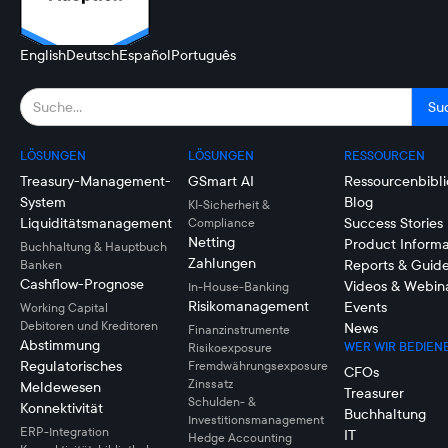
English
Deutsch
Español
Português
LÖSUNGEN
LÖSUNGEN
RESSOURCEN
Treasury-Management-
GSmart AI
Ressourcenbibli
System
Blog
KI-Sicherheit &
Liquiditätsmanagement
Success Stories
Compliance
Netting
Product Informa
Buchhaltung & Hauptbuch
Zahlungen
Reports & Guid
Banken
Cashflow-Prognose
Videos & Webin
In-House-Banking
Risikomanagement
Events
Working Capital
Debitoren und Kreditoren
News
Finanzinstrumente
Abstimmung
WER WIR BEDIEN
Risikoexposure
Regulatorisches
Fremdwährungsexposure
CFOs
Zinssatz
Meldewesen
Treasurer
Schulden- &
Konnektivität
Buchhaltung
Investitionsmanagement
ERP-Integration
IT
Hedge Accounting