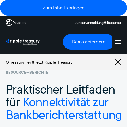
Zum Inhalt springen
Deutsch
Kundenanmeldung
Hilfecenter
Demo anfordern
GTreasury heißt jetzt Ripple Treasury
RESOURCE
—
BERICHTE
Praktischer Leitfaden
für
Konnektivität zur
Bankberichterstattung