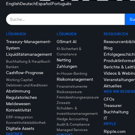
English
Deutsch
Español
Português
LÖSUNGEN
LÖSUNGEN
RESSOURCEN
Treasury-Management-
GSmart AI
Ressourcenbibli
System
Blog
KI-Sicherheit &
Liquiditätsmanagement
Erfolgsgeschich
Compliance
Netting
Produktinforma
Buchhaltung & Hauptbuch
Zahlungen
Berichte & Leit
Banken
Cashflow-Prognose
Videos & Webin
In-House-Banking
Risikomanagement
Veranstaltunge
Working Capital
Debitoren und Kreditoren
Aktuelles
Finanzinstrumente
Abstimmung
WER WIR BEDIEN
Risikoexposure
Regulatorisches
Fremdwährungsexposure
CFOs
Zinssatz
Meldewesen
Treasurer
Schulden- &
Konnektivität
Buchhaltung
Investitionsmanagement
ERP-Integration
IT
Hedge Accounting
Konnektivitätsbibliothek
RIPPLE
Audit & Compliance
Digitale Assets
Managed Services
Ripple.com
PARTNER
KONTAKT