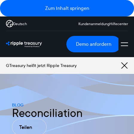
Zum Inhalt springen
Deutsch
Kundenanmeldung
Hilfecenter
Demo anfordern
GTreasury heißt jetzt Ripple Treasury
BLOG
Reconciliation
Teilen