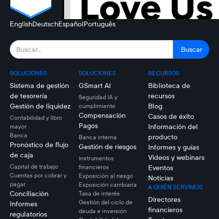
English
Deutsch
Español
Português
SOLUCIONES
SOLUCIONES
RECURSOS
Sistema de gestión
GSmart AI
Biblioteca de
de tesorería
recursos
Seguridad IA y
Gestión de liquidez
Blog
cumplimiento
Compensación
Casos de éxito
Contabilidad y libro
Pagos
Información del
mayor
Banca
producto
Banca interna
Pronóstico de flujo
Gestión de riesgos
Informes y guías
de caja
Videos y webinars
Instrumentos
Capital de trabajo
financieros
Eventos
Cuentas por cobrar y
Exposición al riesgo
Noticias
pagar
Exposición cambiaria
A QUIÉN SERVIMOS
Conciliación
Tasa de interés
Directores
Gestión del ciclo de
Informes
financieros
deuda e inversión
regulatorios