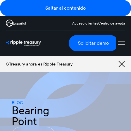
Saltar al contenido
Español
Acceso clientes
Centro de ayuda
Solicitar demo
GTreasury ahora es Ripple Treasury
BLOG
Bearing
Point