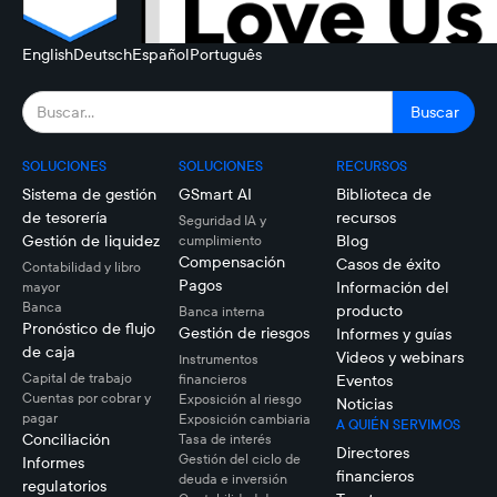
English
Deutsch
Español
Português
SOLUCIONES
SOLUCIONES
RECURSOS
Sistema de gestión
GSmart AI
Biblioteca de
de tesorería
recursos
Seguridad IA y
Gestión de liquidez
Blog
cumplimiento
Compensación
Casos de éxito
Contabilidad y libro
Pagos
Información del
mayor
Banca
producto
Banca interna
Pronóstico de flujo
Gestión de riesgos
Informes y guías
de caja
Videos y webinars
Instrumentos
Capital de trabajo
financieros
Eventos
Cuentas por cobrar y
Exposición al riesgo
Noticias
pagar
Exposición cambiaria
A QUIÉN SERVIMOS
Conciliación
Tasa de interés
Directores
Gestión del ciclo de
Informes
financieros
deuda e inversión
regulatorios