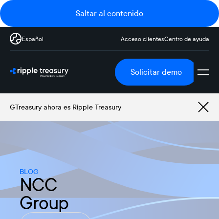
Saltar al contenido
Español
Acceso clientes
Centro de ayuda
Solicitar demo
GTreasury ahora es Ripple Treasury
BLOG
NCC
Group