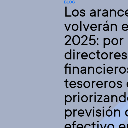
BLOG
Los aranc
volverán 
2025: por 
directores
financiero
tesoreros
priorizand
previsión 
efectivo e