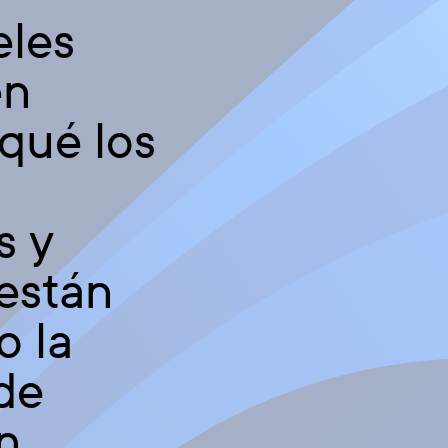
eles
en
qué los
s y
 están
o la
de
n