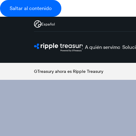
Saltar al contenido
Español
A quién servimos
Soluc
GTreasury ahora es Ripple Treasury