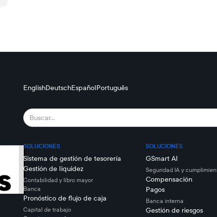
English
Deutsch
Español
Português
SOLUCIONES
SOLUCIONES
Sistema de gestión de tesorería
GSmart AI
Gestión de liquidez
Seguridad IA y cumplimien
Compensación
Contabilidad y libro mayor
Banca
Pagos
Pronóstico de flujo de caja
Banca interna
Capital de trabajo
Gestión de riesgos