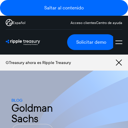
Saltar al contenido
Español
Acceso clientes
Centro de ayuda
Solicitar demo
GTreasury ahora es Ripple Treasury
BLOG
Goldman
Sachs