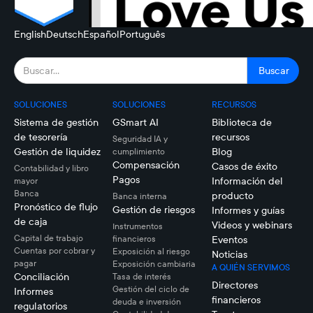
English
Deutsch
Español
Português
SOLUCIONES
SOLUCIONES
RECURSOS
Sistema de gestión
GSmart AI
Biblioteca de
de tesorería
recursos
Seguridad IA y
Gestión de liquidez
Blog
cumplimiento
Compensación
Casos de éxito
Contabilidad y libro
Pagos
Información del
mayor
Banca
producto
Banca interna
Pronóstico de flujo
Gestión de riesgos
Informes y guías
de caja
Videos y webinars
Instrumentos
Capital de trabajo
financieros
Eventos
Cuentas por cobrar y
Exposición al riesgo
Noticias
pagar
Exposición cambiaria
A QUIÉN SERVIMOS
Conciliación
Tasa de interés
Directores
Gestión del ciclo de
Informes
financieros
deuda e inversión
regulatorios