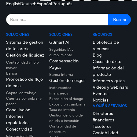
English
Deutsch
Español
Português
SOLUCIONES
SOLUCIONES
RECURSOS
Sistema de gestión
GSmart AI
Biblioteca de
de tesorería
recursos
Seguridad IA y
Gestión de liquidez
Blog
cumplimiento
Compensación
Casos de éxito
Contabilidad y libro
Pagos
Información del
mayor
Banca
producto
Banca interna
Pronóstico de flujo
Gestión de riesgos
Informes y guías
de caja
Videos y webinars
Instrumentos
Capital de trabajo
financieros
Eventos
Cuentas por cobrar y
Exposición al riesgo
Noticias
pagar
Exposición cambiaria
A QUIÉN SERVIMOS
Conciliación
Tasa de interés
Directores
Gestión del ciclo de
Informes
financieros
deuda e inversión
regulatorios
Tesoteros
Contabilidad de
Conectividad
cobertura
Contabilidad
Integración ERP