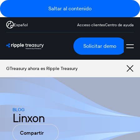
Saltar al contenido
Español
Acceso clientes
Centro de ayuda
Solicitar demo
GTreasury ahora es Ripple Treasury
BLOG
Linxon
Compartir