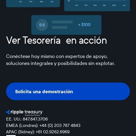
Ver Tesorería en acción
Conéctese hoy mismo con expertos de apoyo,
soluciones integrales y posibilidades sin explotar.
Solicita una demostración
Solicita una demostración
EE. UU.: 847.847.3706
EMEA (Londres): +44 (0) 203 787 4843
APAC (Sídney): +61 02.9262.6969