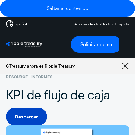
Saltar al contenido
Español
Acceso clientes
Centro de ayuda
Solicitar demo
GTreasury ahora es Ripple Treasury
RESOURCE
—
INFORMES
KPI de flujo de caja
Descargar
Descargar