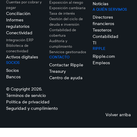
Cuentas por cobrar y
Exposición al riesgo
Noticias
pagar
Exposición cambiaria
A QUIÉN SERVIMOS
Conciliación
Tasa de interés
Directores
Gestión del ciclo de
Informes
financieros
deuda e inversión
regulatorios
Tesoteros
Contabilidad de
Conectividad
cobertura
Contabilidad
Integración ERP
Auditoría y
TI
Biblioteca de
cumplimiento
RIPPLE
conectividad
Servicios gestionados
Ripple.com
Activos digitales
CONTACTO
Empleos
SOCIOS
Contactar Ripple
Socios
Treasury
Bancos
Centro de ayuda
© Copyright 2026.
Términos de servicio
Política de privacidad
Seguridad y cumplimiento
Volver arriba