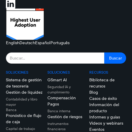
English
Deutsch
Español
Português
SOLUCIONES
SOLUCIONES
RECURSOS
Sistema de gestión
GSmart AI
Biblioteca de
de tesorería
recursos
Seguridad IA y
Gestión de liquidez
Blog
cumplimiento
Compensación
Casos de éxito
Contabilidad y libro
Pagos
Información del
mayor
Banca
producto
Banca interna
Pronóstico de flujo
Gestión de riesgos
Informes y guías
de caja
Videos y webinars
Instrumentos
Capital de trabajo
financieros
Eventos