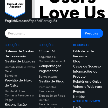
English
Deutsch
Español
Português
SOLUÇÕES
SOLUÇÕES
RECURSOS
Sistema de Gestão
GSmart AI
Biblioteca de
de Tesouraria
Recursos
Segurança e
Gestão de Liquidez
Blog
Conformidade de IA
Compensação
Casos de Sucesso
Contabilidade e Razão
Pagamentos
Informações do
Geral
Bancário
Produto
Banco Interno
Previsão de Fluxo
Gestão de Risco
Relatórios e Guias
de Caixa
Vídeos e Webinars
Instrumentos
Capital de Giro
Financeiros
Eventos
Contas a Receber e a
Exposição ao Risco
Notícias
Pagar
Câmbio
A QUEM SERVIMOS
Reconciliação
Taxa de Juros
CFOs