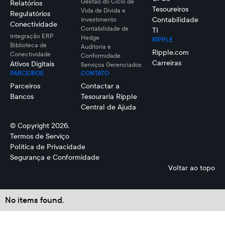
Gestão do Ciclo de
Relatórios
Tesoureiros
Vida de Dívida e
Regulatórios
Contabilidade
Investimento
Conectividade
Contabilidade de
TI
Integração ERP
Hedge
RIPPLE
Biblioteca de
Auditoria e
Ripple.com
Conectividade
Conformidade
Carreiras
Ativos Digitais
Serviços Gerenciados
PARCEIROS
CONTATO
Parceiros
Contactar a
Bancos
Tesouraria Ripple
Central de Ajuda
© Copyright 2026.
Termos de Serviço
Política de Privacidade
Segurança e Conformidade
Voltar ao topo
No items found.