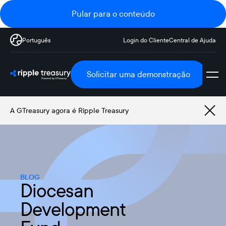
Pular para o conteúdo
Português
Login do Cliente
Central de Ajuda
Solicitar uma demonstração
A GTreasury agora é Ripple Treasury
BLOG
Diocesan
Development