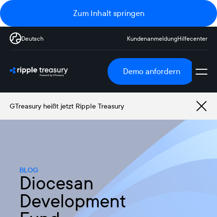
Zum Inhalt springen
Deutsch
Kundenanmeldung
Hilfecenter
Demo anfordern
GTreasury heißt jetzt Ripple Treasury
BLOG
Diocesan
Development