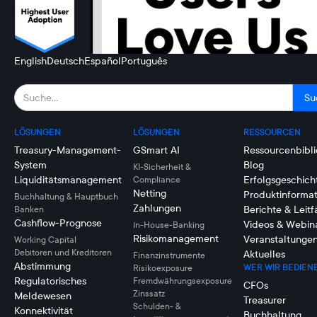
English
Deutsch
Español
Português
LÖSUNGEN
LÖSUNGEN
RESSOURCEN
Treasury-Management-
GSmart AI
Ressourcenbibli
System
Blog
KI-Sicherheit &
Liquiditätsmanagement
Erfolgsgeschich
Compliance
Netting
Produktinforma
Buchhaltung & Hauptbuch
Zahlungen
Berichte & Leit
Banken
Cashflow-Prognose
Videos & Webin
In-House-Banking
Risikomanagement
Veranstaltunge
Working Capital
Debitoren und Kreditoren
Aktuelles
Finanzinstrumente
Abstimmung
WER WIR BEDIEN
Risikoexposure
Regulatorisches
Fremdwährungsexposure
CFOs
Zinssatz
Meldewesen
Treasurer
Schulden- &
Konnektivität
Buchhaltung