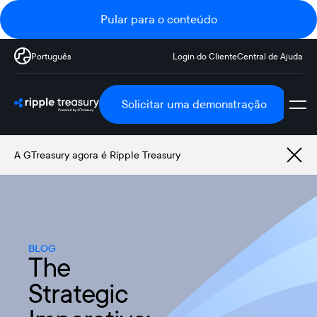
Pular para o conteúdo
Português
Login do Cliente
Central de Ajuda
Solicitar uma demonstração
A GTreasury agora é Ripple Treasury
BLOG
The
Strategic