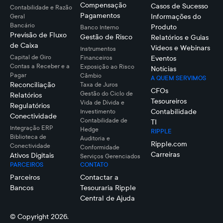
Compensação
Casos de Sucesso
Contabilidade e Razão
Pagamentos
Informações do
Geral
Bancário
Produto
Banco Interno
Previsão de Fluxo
Gestão de Risco
Relatórios e Guias
de Caixa
Vídeos e Webinars
Instrumentos
Capital de Giro
Financeiros
Eventos
Contas a Receber e a
Exposição ao Risco
Notícias
Pagar
Câmbio
A QUEM SERVIMOS
Reconciliação
Taxa de Juros
CFOs
Gestão do Ciclo de
Relatórios
Tesoureiros
Vida de Dívida e
Regulatórios
Contabilidade
Investimento
Conectividade
Contabilidade de
TI
Integração ERP
Hedge
RIPPLE
Biblioteca de
Auditoria e
Ripple.com
Conectividade
Conformidade
Carreiras
Ativos Digitais
Serviços Gerenciados
PARCEIROS
CONTATO
Parceiros
Contactar a
Bancos
Tesouraria Ripple
Central de Ajuda
© Copyright 2026.