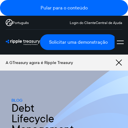
Pular para o conteúdo
Português
Login do Cliente
Central de Ajuda
Solicitar uma demonstração
A GTreasury agora é Ripple Treasury
BLOG
Debt
Lifecycle