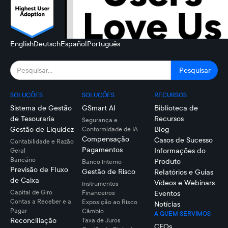
English
Deutsch
Español
Português
SOLUÇÕES
SOLUÇÕES
RECURSOS
Sistema de Gestão
GSmart AI
Biblioteca de
de Tesouraria
Recursos
Segurança e
Gestão de Liquidez
Blog
Conformidade de IA
Compensação
Casos de Sucesso
Contabilidade e Razão
Pagamentos
Informações do
Geral
Bancário
Produto
Banco Interno
Previsão de Fluxo
Gestão de Risco
Relatórios e Guias
de Caixa
Vídeos e Webinars
Instrumentos
Capital de Giro
Financeiros
Eventos
Contas a Receber e a
Exposição ao Risco
Notícias
Pagar
Câmbio
A QUEM SERVIMOS
Reconciliação
Taxa de Juros
CFOs