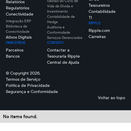
Gestão do Ciclo de
Relatórios
Tesoureiros
Vida de Dívida e
Regulatórios
Contabilidade
Investimento
Conectividade
Contabilidade de
TI
Integração ERP
Hedge
RIPPLE
Biblioteca de
Auditoria e
Ripple.com
Conectividade
Conformidade
Carreiras
Ativos Digitais
Serviços Gerenciados
PARCEIROS
CONTATO
Parceiros
Contactar a
Bancos
Tesouraria Ripple
Central de Ajuda
© Copyright 2026.
Termos de Serviço
Política de Privacidade
Segurança e Conformidade
Voltar ao topo
No items found.